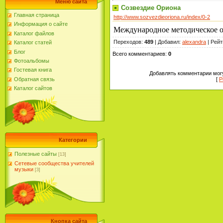
Меню сайта
Созвездие Ориона
Главная страница
http://www.sozvezdieoriona.ru/index/0-2
Информация о сайте
Международное методическое о
Каталог файлов
Переходов
:
489
|
Добавил
:
alexandra
|
Рейт
Каталог статей
Блог
Всего комментариев
:
0
Фотоальбомы
Гостевая книга
Добавлять комментарии могу
[
Р
Обратная связь
Каталог сайтов
Категории
Полезные сайты
[13]
Сетевые сообщества учителей
музыки
[3]
Кнопка сайта