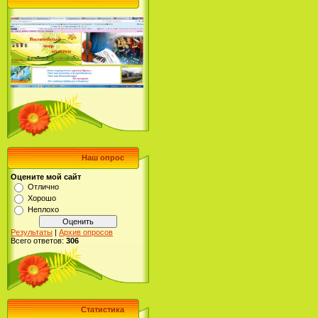
Наш опрос
Оцените мой сайт
Отлично
Хорошо
Неплохо
Результаты
|
Архив опросов
Всего ответов:
306
Статистика