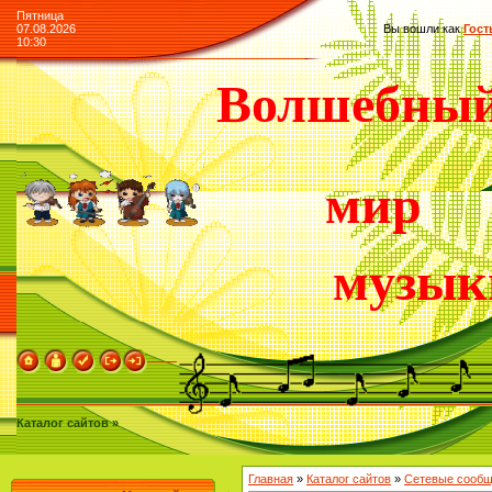
Пятница
07.08.2026
Вы вошли как
Гост
10:30
Волшебны
мир
музык
Каталог сайтов »
Главная
»
Каталог сайтов
»
Сетевые сообщ