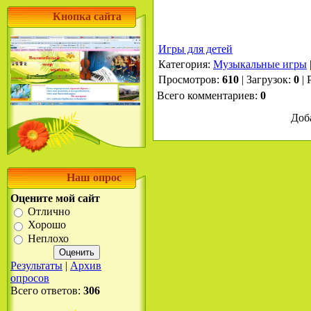
Кнопка сайта
Игры для детей
Категория
:
Музыкальные игры
Просмотров
:
610
|
Загрузок
:
0
|
Всего комментариев
:
0
Доб
Наш опрос
Оцените мой сайт
Отлично
Хорошо
Неплохо
Результаты
|
Архив
опросов
Всего ответов:
306