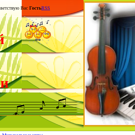
етствую Вас
Гость
RSS
й
ки