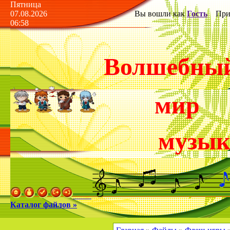
Пятница
07.08.2026
Вы вошли как
Гость
Прив
06:58
Волшебны
мир
музы
Каталог файлов »