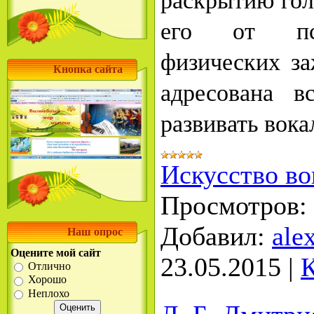
его от пси
физических за
Кнопка сайта
адресована в
развивать вок
Искусство во
Просмотров:
Добавил:
ale
Наш опрос
Оцените мой сайт
23.05.2015
|
К
Отлично
Хорошо
Неплохо