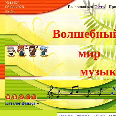
Четверг
06.08.2026
Вы вошли как
Гость
Прив
23:46
Волшебны
мир
музы
Каталог файлов »