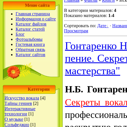
Главная
»
Файлы
»
Книги
» Иск
Меню сайта
В категории материалов
:
4
Главная страница
Показано материалов
:
1-4
Информация о сайте
Каталог файлов
Сортировать по
:
Дате
·
Назва
Каталог статей
Просмотрам
Блог
Фотоальбомы
Гонтаренко Н
Гостевая книга
Обратная связь
Каталог сайтов
пение. Секре
мастерства"
Н.Б. Гонтаре
Категории
Искусство вокала
[4]
Секреты вокал
Тайны гениев
[2]
Интерактивные
профессион
технологии
[1]
О музыке
[1]
раскрытию гол
Сольфеджио
[1]