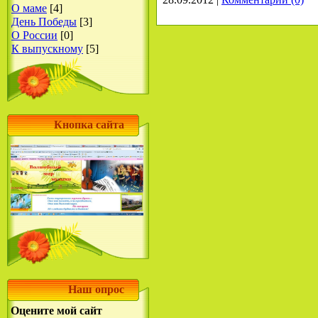
О маме
[4]
День Победы
[3]
О России
[0]
К выпускному
[5]
Кнопка сайта
Наш опрос
Оцените мой сайт