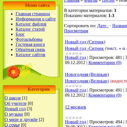
Главная
»
Файлы
»
Песни
» Нов
Меню сайта
В категории материалов
:
3
Главная страница
Показано материалов
:
1-3
Информация о сайте
Каталог файлов
Сортировать по
:
Дате
·
Назва
Каталог статей
Просмотрам
Блог
Фотоальбомы
Новый год (Ситник)
Гостевая книга
Новый год -Ситник
(текст, + и 
Обратная связь
Каталог сайтов
Новый год
|
Просмотров:
481
|
09.12.2012
|
Комментарии (0)
Новогодняя (Великан)
Новогодняя (Великан)
(видео,те
Категории
Новый год
|
Просмотров:
491
|
09.12.2012
|
Комментарии (0)
О школе
[1]
Об учителе
[0]
12 месяцев
Новый год
[3]
О музыке
[0]
О мире и дружбе
[2]
Новый год
|
Просмотров:
494
|
О семье
[0]
28.09.2012
|
Комментарии (0)