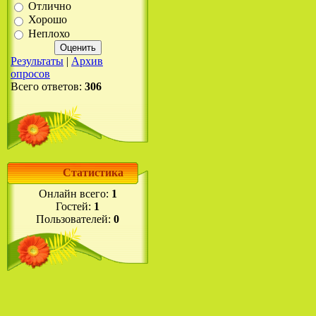
Отлично
Хорошо
Неплохо
Результаты
|
Архив
опросов
Всего ответов:
306
Статистика
Онлайн всего:
1
Гостей:
1
Пользователей:
0