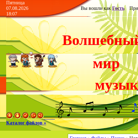
Пятница
07.08.2026
Вы вошли как
Гость
Прив
18:07
Волшебны
мир
музы
Каталог файлов »