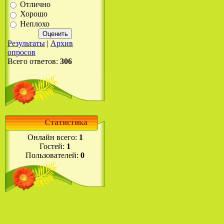
Отлично
Хорошо
Неплохо
Результаты
|
Архив
опросов
Всего ответов:
306
Статистика
Онлайн всего:
1
Гостей:
1
Пользователей:
0