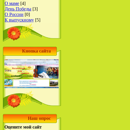
О маме
[4]
День Победы
[3]
О России
[0]
К выпускному
[5]
Кнопка сайта
Наш опрос
Оцените мой сайт