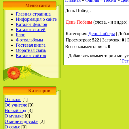
Главная
»
Файлы
»
Песни
»
Ден
Меню сайта
День Победы
Главная страница
Информация о сайте
День Победы
(слова, - и видео)
Каталог файлов
Каталог статей
Категория
:
День Победы
|
Доба
Блог
Фотоальбомы
Просмотров
:
522
|
Загрузок
:
0
|
Гостевая книга
Всего комментариев
:
0
Обратная связь
Каталог сайтов
Добавлять комментарии могут 
[
Рег
Категории
О школе
[1]
Об учителе
[0]
Новый год
[3]
О музыке
[0]
О мире и дружбе
[2]
О семье
[0]