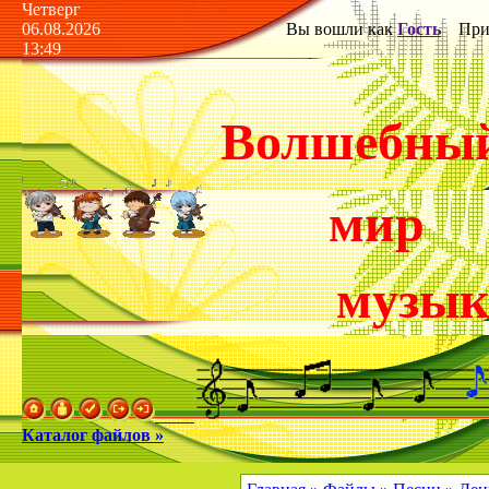
Четверг
06.08.2026
Вы вошли как
Гость
Прив
13:49
Волшебны
мир
музы
Каталог файлов »