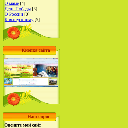
О маме
[4]
День Победы
[3]
О России
[0]
К выпускному
[5]
Кнопка сайта
Наш опрос
Оцените мой сайт