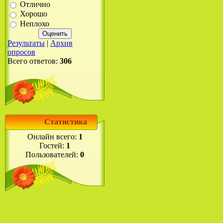
Отлично
Хорошо
Неплохо
Результаты
|
Архив
опросов
Всего ответов:
306
Статистика
Онлайн всего:
1
Гостей:
1
Пользователей:
0