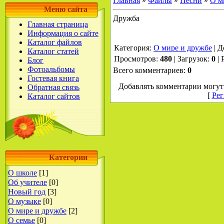
Главная
»
Файлы
»
Песни
»
О м
Меню сайта
Дружба
Главная страница
Информация о сайте
Каталог файлов
Категория
:
О мире и дружбе
|
Д
Каталог статей
Просмотров
:
480
|
Загрузок
:
0
|
Блог
Фотоальбомы
Всего комментариев
:
0
Гостевая книга
Добавлять комментарии могут 
Обратная связь
[
Рег
Каталог сайтов
Категории
О школе
[1]
Об учителе
[0]
Новый год
[3]
О музыке
[0]
О мире и дружбе
[2]
О семье
[0]