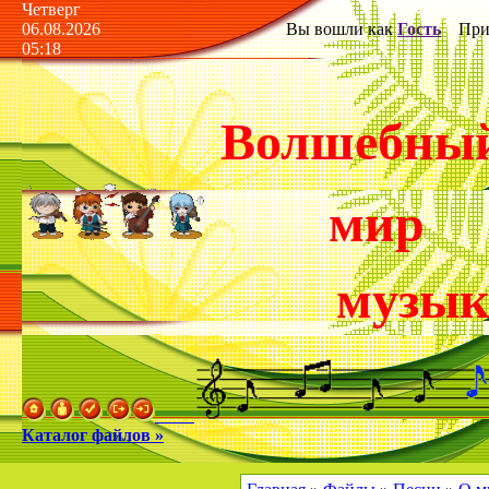
Четверг
06.08.2026
Вы вошли как
Гость
Прив
05:18
Волшебны
мир
музы
Каталог файлов »