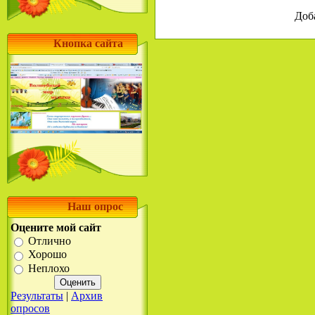
Доб
Кнопка сайта
Наш опрос
Оцените мой сайт
Отлично
Хорошо
Неплохо
Результаты
|
Архив
опросов