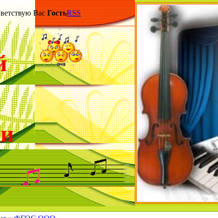
етствую Вас
Гость
RSS
й
ки