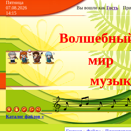
Пятница
07.08.2026
Вы вошли как
Гость
Прив
14:15
Волшебны
мир
музы
Каталог файлов »