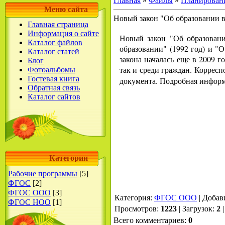
Главная
»
Файлы
»
Планирован
Меню сайта
Новый закон "Об образовании 
Главная страница
Информация о сайте
Новый закон "Об образовани
Каталог файлов
образовании" (1992 год) и "
Каталог статей
закона началась еще в 2009 г
Блог
так и среди граждан. Корре
Фотоальбомы
Гостевая книга
документа. Подробная инфор
Обратная связь
Каталог сайтов
Категории
Рабочие программы
[5]
ФГОС
[2]
ФГОС ООО
[3]
Категория
:
ФГОС ООО
|
Добав
ФГОС НОО
[1]
Просмотров
:
1223
|
Загрузок
:
2
Всего комментариев
:
0