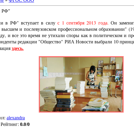
ие
»
ФГОС ООО
в РФ"
и в РФ" вступает в силу
с 1 сентября 2013 года.
Он замени
О высшем и послевузовском профессиональном образовании" (19
оду, и все это время не утихали споры как в политическом и п
спонденты редакции "Общество" РИА Новости выбрали 10 прин
здесь.
мация
ил
:
alexandra
|
Рейтинг
:
0.0
/
0