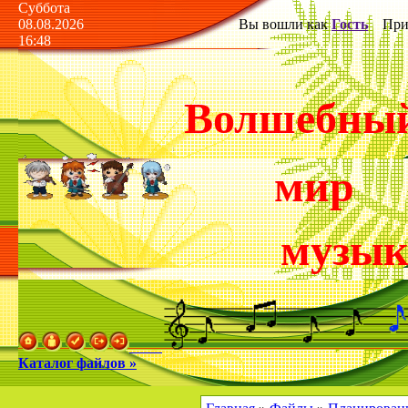
Суббота
08.08.2026
Вы вошли как
Гость
Прив
16:48
Волшебны
мир
музы
Каталог файлов »