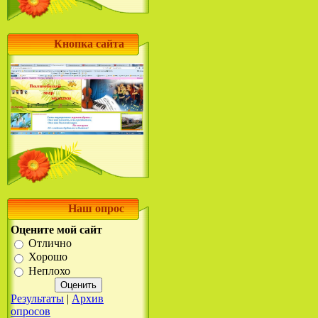
Кнопка сайта
Наш опрос
Оцените мой сайт
Отлично
Хорошо
Неплохо
Результаты
|
Архив
опросов