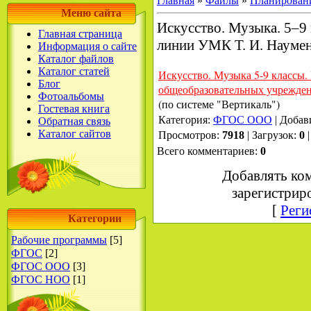
Главная
»
Файлы
»
Планирован
Меню сайта
Искусство. Музыка. 5–9 
Главная страница
линии УМК Т. И. Науменк
Информация о сайте
Каталог файлов
Каталог статей
Искусство. Музыка 5-9 классы.
Блог
общеобразовательных учрежде
Фотоальбомы
(по системе "Вертикаль")
Гостевая книга
Категория
:
ФГОС ООО
|
Добав
Обратная связь
Каталог сайтов
Просмотров
:
7918
|
Загрузок
:
0
Всего комментариев
:
0
Добавлять ко
зарегистрир
[
Реги
Категории
Рабочие программы
[5]
ФГОС
[2]
ФГОС ООО
[3]
ФГОС НОО
[1]