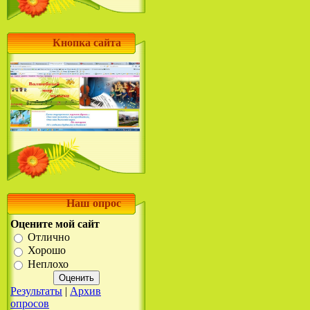
Кнопка сайта
Наш опрос
Оцените мой сайт
Отлично
Хорошо
Неплохо
Результаты
|
Архив
опросов