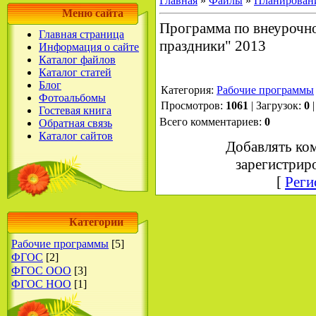
Главная
»
Файлы
»
Планирован
Меню сайта
Программа по внеурочно
Главная страница
праздники" 2013
Информация о сайте
Каталог файлов
Каталог статей
Блог
Категория
:
Рабочие программы
Фотоальбомы
Просмотров
:
1061
|
Загрузок
:
0
Гостевая книга
Всего комментариев
:
0
Обратная связь
Каталог сайтов
Добавлять ко
зарегистрир
[
Реги
Категории
Рабочие программы
[5]
ФГОС
[2]
ФГОС ООО
[3]
ФГОС НОО
[1]