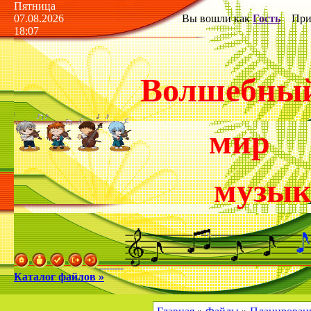
Пятница
07.08.2026
Вы вошли как
Гость
Прив
18:07
Волшебны
мир
музы
Каталог файлов »