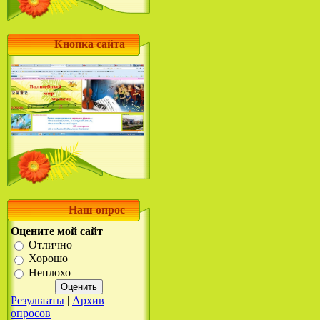
Кнопка сайта
Наш опрос
Оцените мой сайт
Отлично
Хорошо
Неплохо
Результаты
|
Архив
опросов