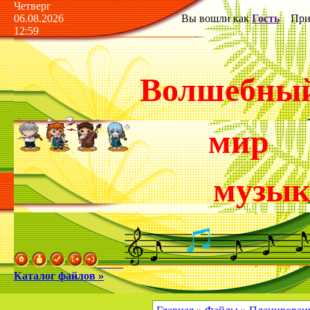
Четверг
06.08.2026
Вы вошли как
Гость
Прив
12:59
Волшебны
мир
музы
Каталог файлов »