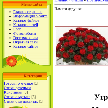
Главная
»
Файлы
»
Поэтическая
Меню сайта
Памяти дедушки
Главная страница
Информация о сайте
Каталог файлов
Каталог статей
Блог
Фотоальбомы
Гостевая книга
Обратная связь
Каталог сайтов
Категории
Говорят о музыке
[1]
Стихи доченьки
Кристинки
[8]
Утр
Стихи о музыке
[3]
Стихи о музыкантах
[1]