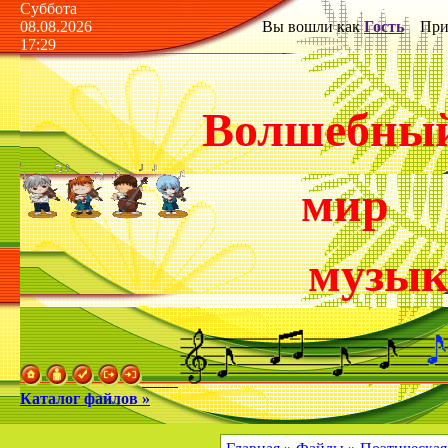
Суббота
08.08.2026
Вы вошли как
Гость
Прив
17:29
Волшебны
мир
музы
Каталог файлов »