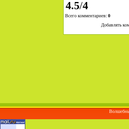
4.5
/
4
Всего комментариев
:
0
Добавлять ко
Волшебны