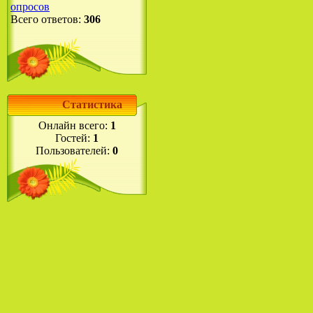
опросов
Всего ответов:
306
Статистика
Онлайн всего:
1
Гостей:
1
Пользователей:
0