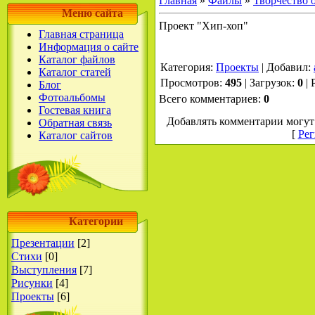
Главная
»
Файлы
»
Творчество 
Меню сайта
Проект "Хип-хоп"
Главная страница
Информация о сайте
Каталог файлов
Категория
:
Проекты
|
Добавил
:
Каталог статей
Просмотров
:
495
|
Загрузок
:
0
|
Блог
Фотоальбомы
Всего комментариев
:
0
Гостевая книга
Добавлять комментарии могут 
Обратная связь
[
Рег
Каталог сайтов
Категории
Презентации
[2]
Стихи
[0]
Выступления
[7]
Рисунки
[4]
Проекты
[6]