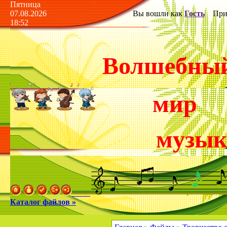
Пятница
07.08.2026
Вы вошли как
Гость
Прив
18:52
Волшебны
мир
музы
Каталог файлов »