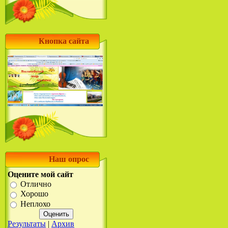
Кнопка сайта
Наш опрос
Оцените мой сайт
Отлично
Хорошо
Неплохо
Результаты
|
Архив