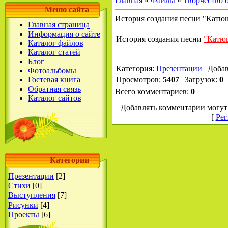
Главная
»
Файлы
»
Творчество 
Меню сайта
История создания песни "Катю
Главная страница
Информация о сайте
История создания песни
"Катю
Каталог файлов
Каталог статей
Блог
Категория
:
Презентации
|
Доба
Фотоальбомы
Гостевая книга
Просмотров
:
5407
|
Загрузок
:
0
Обратная связь
Всего комментариев
:
0
Каталог сайтов
Добавлять комментарии могут 
[
Рег
Категории
Презентации
[2]
Стихи
[0]
Выступления
[7]
Рисунки
[4]
Проекты
[6]