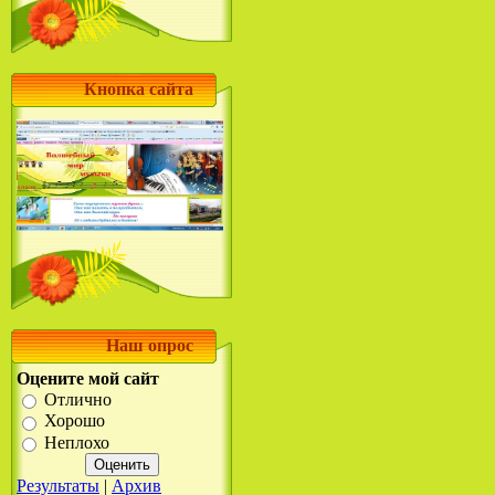
Кнопка сайта
Наш опрос
Оцените мой сайт
Отлично
Хорошо
Неплохо
Результаты
|
Архив