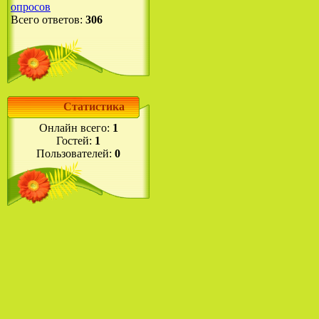
опросов
Всего ответов:
306
Статистика
Онлайн всего:
1
Гостей:
1
Пользователей:
0