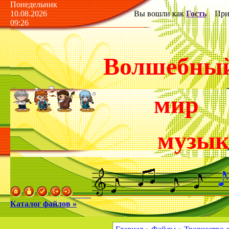
Понедельник
10.08.2026
Вы вошли как
Гость
Прив
09:26
Волшебны
мир
музы
Каталог файлов »