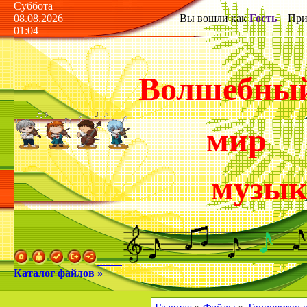
Суббота
08.08.2026
Вы вошли как
Гость
Прив
01:04
Волшебны
мир
музы
Каталог файлов »