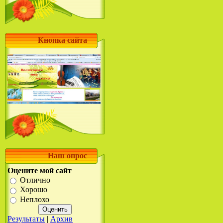
Кнопка сайта
Наш опрос
Оцените мой сайт
Отлично
Хорошо
Неплохо
Результаты
|
Архив