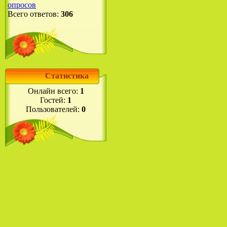
опросов
Всего ответов:
306
Статистика
Онлайн всего:
1
Гостей:
1
Пользователей:
0