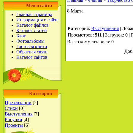
Главная
»
Файлы
»
Творчество 
Меню сайта
8 Марта
Главная страница
Информация о сайте
Каталог файлов
Категория
:
Выступления
|
Доба
Каталог статей
Просмотров
:
511
|
Загрузок
:
0
|
Блог
Фотоальбомы
Всего комментариев
:
0
Гостевая книга
Доб
Обратная связь
Каталог сайтов
Категории
Презентации
[2]
Стихи
[0]
Выступления
[7]
Рисунки
[4]
Проекты
[6]