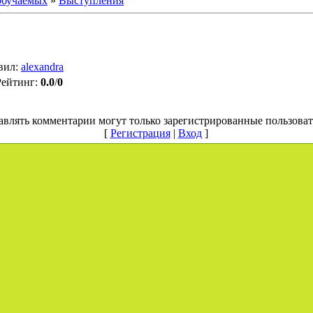
обучаемых
»
Выступления
вил
:
alexandra
Рейтинг
:
0.0
/
0
авлять комментарии могут только зарегистрированные пользоват
[
Регистрация
|
Вход
]