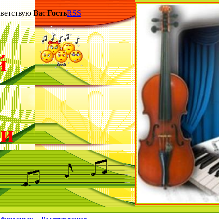
етствую Вас
Гость
RSS
й
ки