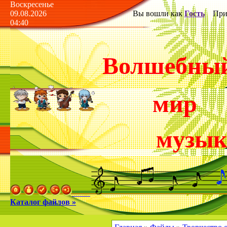
Воскресенье
09.08.2026
Вы вошли как
Гость
Прив
04:40
Волшебны
мир
музы
Каталог файлов »