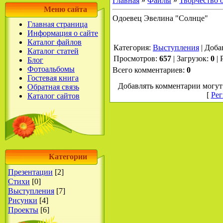
Главная
»
Файлы
»
Творчество 
Меню сайта
Одоевец Эвелина "Солнце"
Главная страница
Информация о сайте
Каталог файлов
Категория
:
Выступления
|
Доба
Каталог статей
Просмотров
:
657
|
Загрузок
:
0
|
Блог
Фотоальбомы
Всего комментариев
:
0
Гостевая книга
Добавлять комментарии могут 
Обратная связь
[
Рег
Каталог сайтов
Категории
Презентации
[2]
Стихи
[0]
Выступления
[7]
Рисунки
[4]
Проекты
[6]