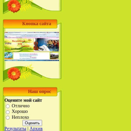
Кнопка сайта
Наш опрос
Оцените мой сайт
Отлично
Хорошо
Неплохо
Результаты
|
Архив