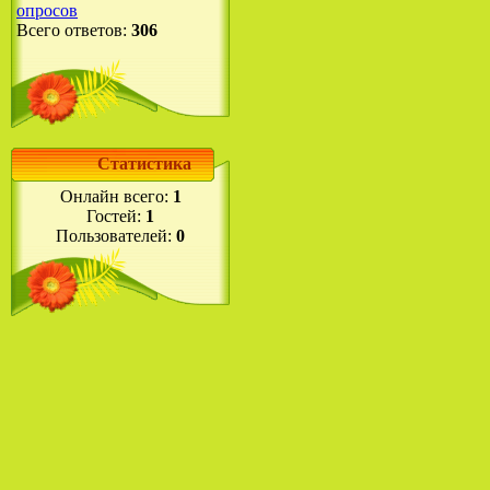
опросов
Всего ответов:
306
Статистика
Онлайн всего:
1
Гостей:
1
Пользователей:
0