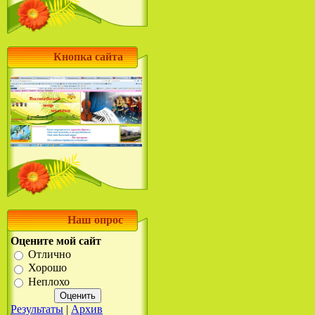
Кнопка сайта
Наш опрос
Оцените мой сайт
Отлично
Хорошо
Неплохо
Результаты
|
Архив