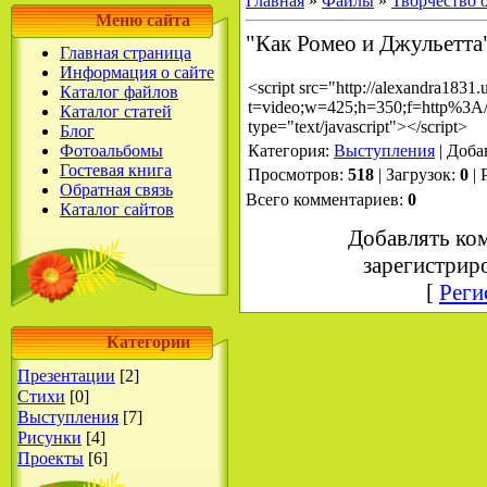
Главная
»
Файлы
»
Творчество 
Меню сайта
"Как Ромео и Джульетта
Главная страница
Информация о сайте
<script src="http://alexandra1831.
Каталог файлов
t=video;w=425;h=350;f=http%3A/
Каталог статей
type="text/javascript"></script>
Блог
Фотоальбомы
Категория
:
Выступления
|
Доба
Гостевая книга
Просмотров
:
518
|
Загрузок
:
0
|
Обратная связь
Всего комментариев
:
0
Каталог сайтов
Добавлять ко
зарегистрир
[
Реги
Категории
Презентации
[2]
Стихи
[0]
Выступления
[7]
Рисунки
[4]
Проекты
[6]