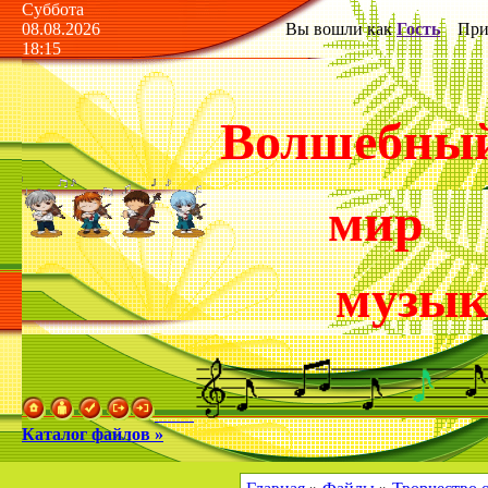
Суббота
08.08.2026
Вы вошли как
Гость
Прив
18:15
Волшебны
мир
музы
Каталог файлов »