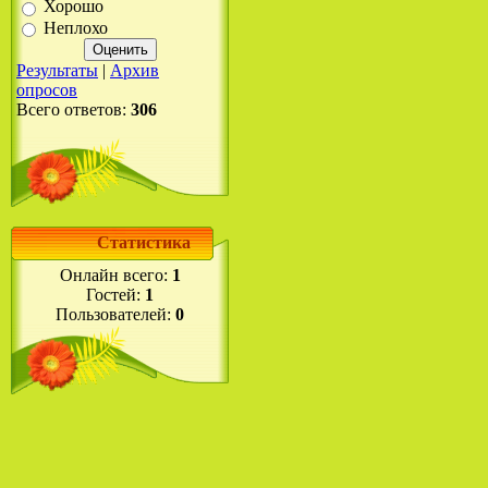
Хорошо
Неплохо
Результаты
|
Архив
опросов
Всего ответов:
306
Статистика
Онлайн всего:
1
Гостей:
1
Пользователей:
0