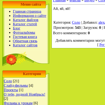
Главная
»
Файлы
»
Видео
»
Сол
Меню сайта
Ай, яй, яй!
Главная страница
Информация о сайте
Каталог файлов
Категория
:
Соло
|
Добавил
:
alex
Каталог статей
Просмотров
:
543
|
Загрузок
:
0
|
Блог
Фотоальбомы
Всего комментариев
:
0
Гостевая книга
Добавлять комментарии могут 
Обратная связь
[
Рег
Каталог сайтов
Категории
Соло
[21]
Слайд-фильмы
[4]
Проекты
[1]
О тебе, родной Ноябрьск!
[2]
Фильмы к урокам
[6]