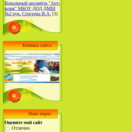
Вокальный ансамбль "Арт-
вояж" МБОУ ДОД ДМШ
№2 рук. Сергеева И.А.
[3]
Кнопка сайта
Наш опрос
Оцените мой сайт
Отлично