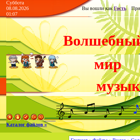
Суббота
08.08.2026
Вы вошли как
Гость
Прив
01:07
Волшебны
мир
музы
Каталог файлов »