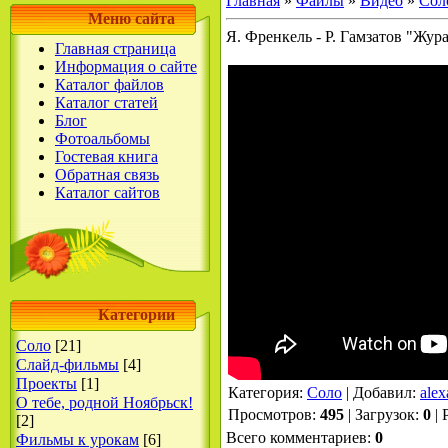
Главная
»
Файлы
»
Видео
»
Сол
Меню сайта
Я. Френкель - Р. Гамзатов "Жур
Главная страница
Информация о сайте
Каталог файлов
Каталог статей
Блог
Фотоальбомы
Гостевая книга
Обратная связь
Каталог сайтов
Категории
Соло
[21]
Слайд-фильмы
[4]
Проекты
[1]
Категория
:
Соло
|
Добавил
:
alex
О тебе, родной Ноябрьск!
Просмотров
:
495
|
Загрузок
:
0
|
[2]
Всего комментариев
:
0
Фильмы к урокам
[6]