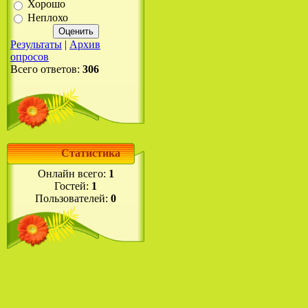
Хорошо
Неплохо
Результаты
|
Архив
опросов
Всего ответов:
306
Статистика
Онлайн всего:
1
Гостей:
1
Пользователей:
0