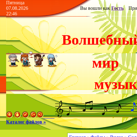
Пятница
07.08.2026
Вы вошли как
Гость
Прив
22:46
Волшебны
мир
музы
Каталог файлов »