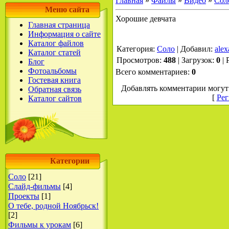
Главная
»
Файлы
»
Видео
»
Сол
Меню сайта
Хорошие девчата
Главная страница
Информация о сайте
Каталог файлов
Категория
:
Соло
|
Добавил
:
alex
Каталог статей
Просмотров
:
488
|
Загрузок
:
0
|
Блог
Фотоальбомы
Всего комментариев
:
0
Гостевая книга
Добавлять комментарии могут 
Обратная связь
[
Рег
Каталог сайтов
Категории
Соло
[21]
Слайд-фильмы
[4]
Проекты
[1]
О тебе, родной Ноябрьск!
[2]
Фильмы к урокам
[6]