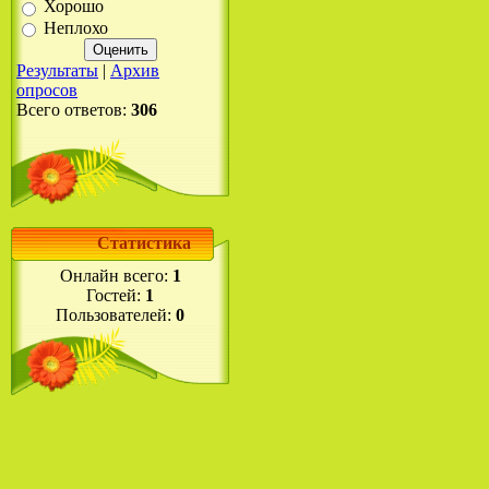
Хорошо
Неплохо
Результаты
|
Архив
опросов
Всего ответов:
306
Статистика
Онлайн всего:
1
Гостей:
1
Пользователей:
0