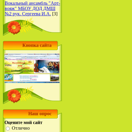
Вокальный ансамбль "Арт-
вояж" МБОУ ДОД ДМШ
№2 рук. Сергеева И.А.
[3]
Кнопка сайта
Наш опрос
Оцените мой сайт
Отлично