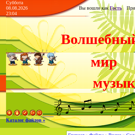
Суббота
08.08.2026
Вы вошли как
Гость
Прив
23:04
Волшебны
мир
музы
Каталог файлов »