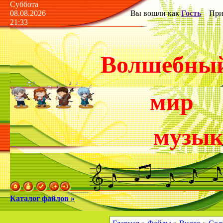
Суббота
08.08.2026
Вы вошли как
Гость
Прив
21:33
Волшебны
мир
музы
Каталог файлов »