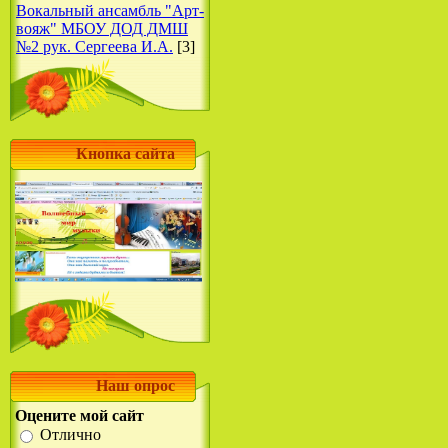
Вокальный ансамбль "Арт-
вояж" МБОУ ДОД ДМШ
№2 рук. Сергеева И.А.
[3]
Кнопка сайта
Наш опрос
Оцените мой сайт
Отлично