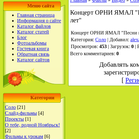
Главная
»
Файлы
»
Видео
»
Сол
Меню сайта
Концерт ОРНИ ЯМАЛ "П
Главная страница
лет"
Информация о сайте
Каталог файлов
Каталог статей
Концерт ОРНИ ЯМАЛ "Песни и
Блог
Категория
:
Соло
|
Добавил
:
alex
Фотоальбомы
Просмотров
:
453
|
Загрузок
:
0
|
Гостевая книга
Всего комментариев
:
0
Обратная связь
Каталог сайтов
Добавлять ко
зарегистрир
[
Реги
Категории
Соло
[21]
Слайд-фильмы
[4]
Проекты
[1]
О тебе, родной Ноябрьск!
[2]
Фильмы к урокам
[6]