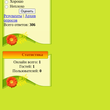
Хорошо
Неплохо
Результаты
|
Архив
опросов
Всего ответов:
306
Статистика
Онлайн всего:
1
Гостей:
1
Пользователей:
0