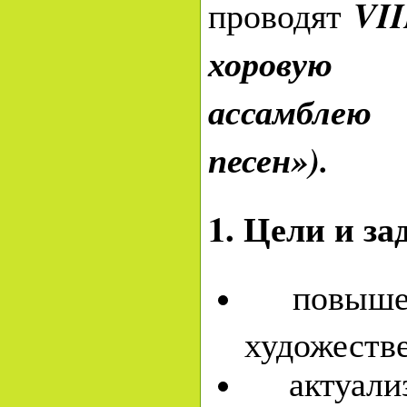
VII
проводят
хоровую
ассамблею
песен»).
1. Цели и з
повышен
художестве
актуали