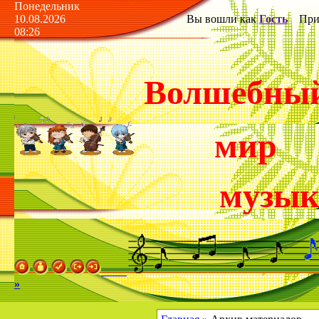
Понедельник
10.08.2026
Вы вошли как
Гость
Прив
08:26
Волшебны
мир
музы
»