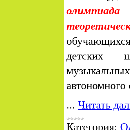
олимпиа
теоретич
обучающихс
детских ш
музыкальн
автономного 
...
Читать да
Категория:
О