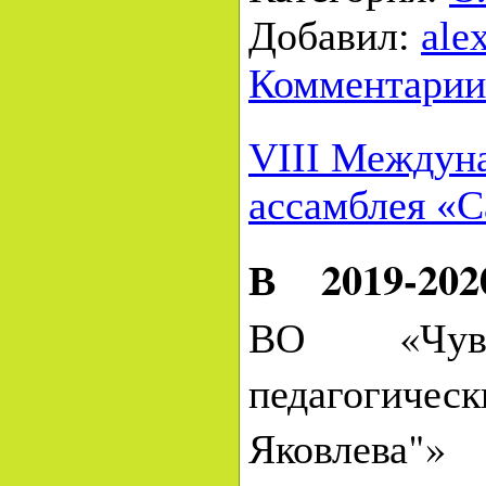
Добавил:
ale
Комментарии
VIII Междуна
ассамблея «C
В 2019-20
ВО «Чуваш
педагогичес
Яковлева"»