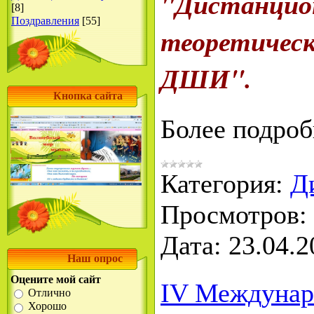
"Дистанцио
[8]
Поздравления
[55]
теоретичес
ДШИ".
Кнопка сайта
Более подро
Категория:
Д
Просмотров:
Дата:
23.04.2
Наш опрос
Оцените мой сайт
IV Междунар
Отлично
Хорошо