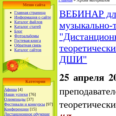
Главная
»
Архив материалов
Меню сайта
ВЕБИНАР для
Главная страница
Информация о сайте
Каталог файлов
музыкально-
Каталог статей
Блог
"Дистанцион
Фотоальбомы
Гостевая книга
теоретическ
Обратная связь
Каталог сайтов
ДШИ"
25 апреля 2
Категории
преподав
Афиша
[4]
Наши успехи
[76]
Олимпиады
[37]
теорети
Фестивали и конкурсы
[97]
Конференции
[15]
Дистанционное обучение