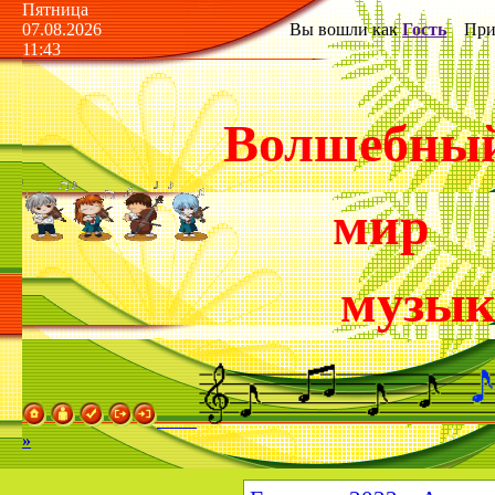
Пятница
07.08.2026
Вы вошли как
Гость
Прив
11:43
Волшебны
мир
музы
»