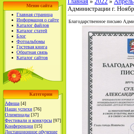
Главная
»
2022
»
Апрель
Меню сайта
Администрации г. Ноябр
Главная страница
Информация о сайте
Благодарственное письмо Адми
Каталог файлов
Каталог статей
Блог
Фотоальбомы
Гостевая книга
Обратная связь
Каталог сайтов
Категории
Афиша
[4]
Наши успехи
[76]
Олимпиады
[37]
Фестивали и конкурсы
[97]
Конференции
[15]
Дистанционное обучение