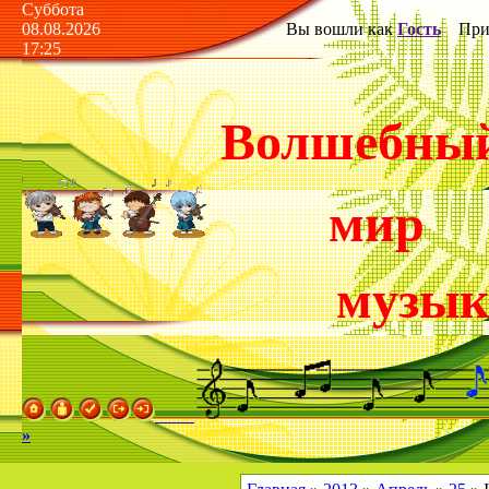
Суббота
08.08.2026
Вы вошли как
Гость
Прив
17:25
Волшебны
мир
музы
»