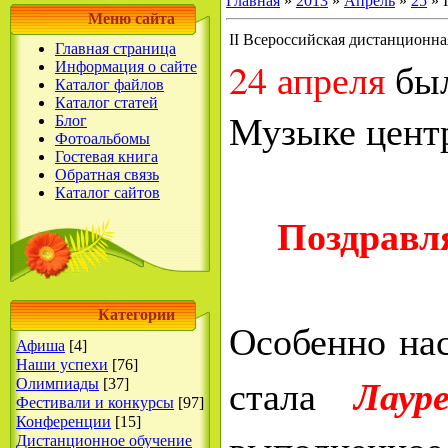
Главная
»
2013
»
Апрель
»
25
» 
Меню сайта
II Всероссийская дистанционн
Главная страница
24 апреля
был
Информация о сайте
Каталог файлов
Каталог статей
Музыке цент
Блог
Фотоальбомы
Гостевая книга
Обратная связь
Каталог сайтов
Поздравля
Категории
Особенно на
Афиша
[4]
Наши успехи
[76]
Лаур
стала
Олимпиады
[37]
Фестивали и конкурсы
[97]
Конференции
[15]
Дистанционное обучение