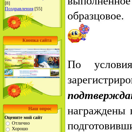
выполненно
[8]
Поздравления
[55]
образцовое.
Кнопка сайта
По услови
зарегистрир
подтвержда
награждены 
Наш опрос
Оцените мой сайт
подготовивши
Отлично
Хорошо