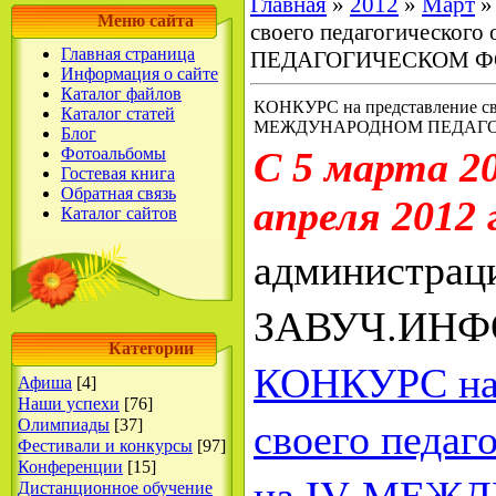
Главная
»
2012
»
Март
»
Меню сайта
своего педагогическо
Главная страница
ПЕДАГОГИЧЕСКОМ 
Информация о сайте
Каталог файлов
КОНКУРС на представление сво
Каталог статей
МЕЖДУНАРОДНОМ ПЕДАГ
Блог
Фотоальбомы
С 5 марта 20
Гостевая книга
Обратная связь
апреля 2012 
Каталог сайтов
администрац
ЗАВУЧ.ИНФО
Категории
КОНКУРС на 
Афиша
[4]
Наши успехи
[76]
своего педаг
Олимпиады
[37]
Фестивали и конкурсы
[97]
Конференции
[15]
на IV МЕЖ
Дистанционное обучение