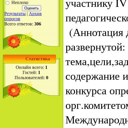
участнику I
Неплохо
педагогическ
Результаты
|
Архив
опросов
Всего ответов:
306
(Аннотация 
развернутой:
тема,цели,за
Статистика
Онлайн всего:
1
содержание и
Гостей:
1
Пользователей:
0
конкурса опр
орг.комитето
Международ