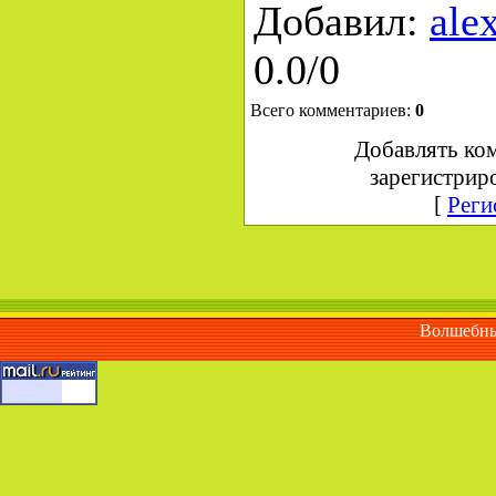
Добавил
:
ale
0.0
/
0
Всего комментариев
:
0
Добавлять ко
зарегистрир
[
Реги
Волшебны