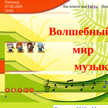
Пятница
07.08.2026
Вы вошли как
Гость
Прив
20:04
Волшебны
мир
музы
»