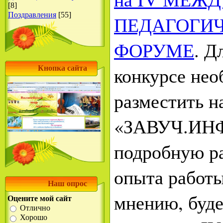
[8]
Поздравления
[55]
ПЕДАГОГИ
ФОРУМЕ
. Д
конкурсе нео
Кнопка сайта
разместить н
«ЗАВУЧ.ИНФ
подробную ра
опыта работы
Наш опрос
мнению, буде
Оцените мой сайт
Отлично
Хорошо