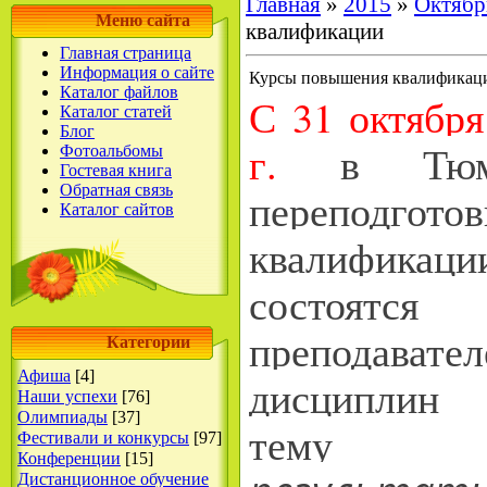
Главная
»
2015
»
Октябр
Меню сайта
квалификации
Главная страница
Информация о сайте
Курсы повышения квалификац
Каталог файлов
С 31 октября
Каталог статей
Блог
г.
в Тюмен
Фотоальбомы
Гостевая книга
Обратная связь
переподгот
Каталог сайтов
квалификац
состоят
преподавате
Категории
Афиша
[4]
дисци
Наши успехи
[76]
Олимпиады
[37]
тем
Фестивали и конкурсы
[97]
Конференции
[15]
Дистанционное обучение