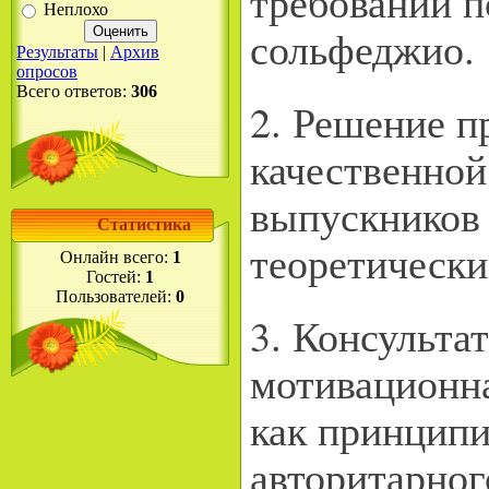
требований п
Неплохо
сольфеджио.
Результаты
|
Архив
опросов
Всего ответов:
306
2. Решение 
качественной
выпускнико
Статистика
теоретически
Онлайн всего:
1
Гостей:
1
Пользователей:
0
3. Консульта
мотивационна
как принципи
авторитарног