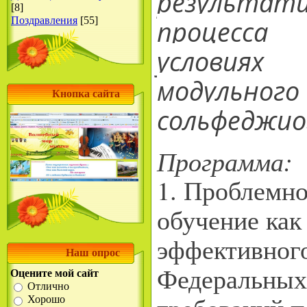
результат
[8]
процесса
Поздравления
[55]
условиях
модульно
Кнопка сайта
сольфеджио
Программа:
1. Проблемн
обучение как
эффективног
Наш опрос
Федеральных
Оцените мой сайт
Отлично
Хорошо