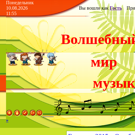
Понедельник
10.08.2026
Вы вошли как
Гость
Прив
11:55
Волшебны
мир
музы
»