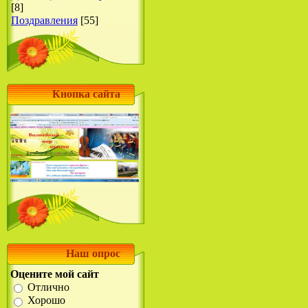
[8]
Поздравления
[55]
Кнопка сайта
Наш опрос
Оцените мой сайт
Отлично
Хорошо