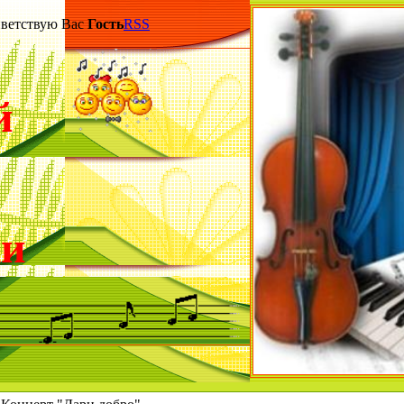
етствую Вас
Гость
RSS
й
ки