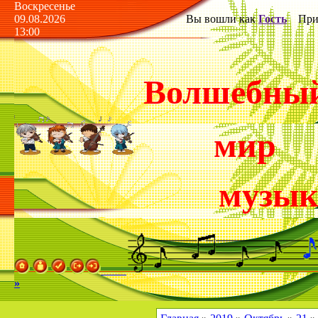
Воскресенье
09.08.2026
Вы вошли как
Гость
Прив
13:00
Волшебны
мир
музы
»