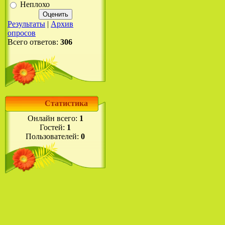
Неплохо
Результаты
|
Архив
опросов
Всего ответов:
306
Статистика
Онлайн всего:
1
Гостей:
1
Пользователей:
0