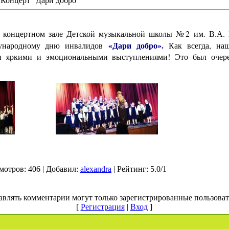
 Концерт "Дари добро"
 концертном зале Детской музыкальной школы №2 им. В.А. К
«Дари добро».
дународному дню инвалидов
Как всегда, на
и яркими и эмоциональными выступлениями! Это был очере
мотров
: 406 |
Добавил
:
alexandra
|
Рейтинг
:
5.0
/
1
авлять комментарии могут только зарегистрированные пользоват
[
Регистрация
|
Вход
]