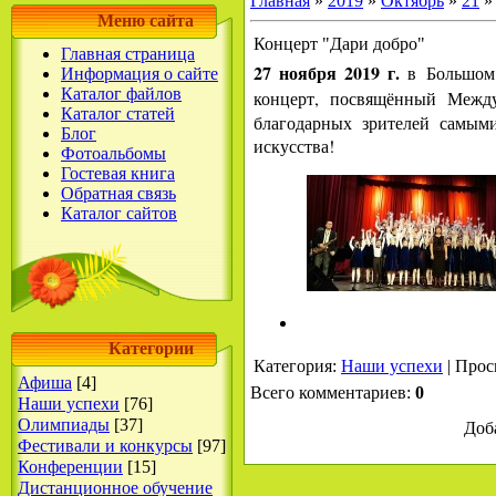
Главная
»
2019
»
Октябрь
»
21
»
Меню сайта
Концерт "Дари добро"
Главная страница
27 ноября 2019 г.
в
Большом
Информация о сайте
Каталог файлов
концерт, посвящённый Меж
Каталог статей
благодарных зрителей самым
Блог
искусства!
Фотоальбомы
Гостевая книга
Обратная связь
Каталог сайтов
Категории
Категория
:
Наши успехи
|
Прос
Афиша
[4]
Всего комментариев
:
0
Наши успехи
[76]
Олимпиады
[37]
Доб
Фестивали и конкурсы
[97]
Конференции
[15]
Дистанционное обучение