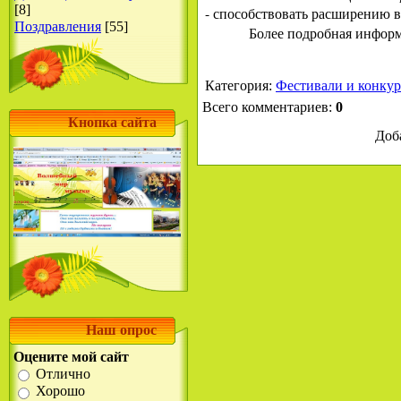
[8]
- способствовать расширению 
Поздравления
[55]
Более подробная информ
Категория
:
Фестивали и конку
Всего комментариев
:
0
Кнопка сайта
Доб
Наш опрос
Оцените мой сайт
Отлично
Хорошо