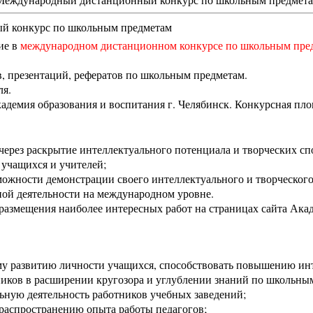
Международный дистанционный конкурс по школьным предмет
й конкурс по школьным предметам
ие в
международном дистанционном конкурсе по школьным пре
, презентаций, рефератов по школьным предметам.
ля.
демия образования и воспитания г. Челябинск. Конкурсная пло
 через раскрытие интеллектуального потенциала и творческих сп
 учащихся и учителей;
можности демонстрации своего интеллектуального и творческого
ной деятельности на международном уровне.
размещения наиболее интересных работ на страницах сайта Ака
ему развитию личности учащихся, способствовать повышению инт
ников в расширении кругозора и углублении знаний по школьны
ьную деятельность работников учебных заведений;
 распространению опыта работы педагогов;