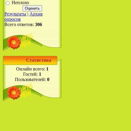
Неплохо
Результаты
|
Архив
опросов
Всего ответов:
306
Статистика
Онлайн всего:
1
Гостей:
1
Пользователей:
0