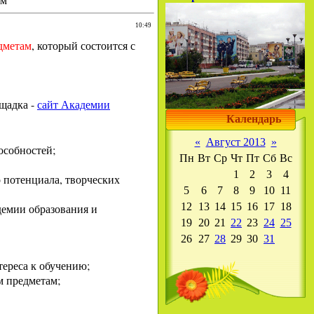
ам
10:49
дметам
, который состоится с
щадка -
сайт Академии
Календарь
«
Август 2013
»
особностей;
Пн
Вт
Ср
Чт
Пт
Сб
Вс
1
2
3
4
 потенциала, творческих
5
6
7
8
9
10
11
12
13
14
15
16
17
18
демии образования и
19
20
21
22
23
24
25
26
27
28
29
30
31
ереса к обучению;
м предметам;