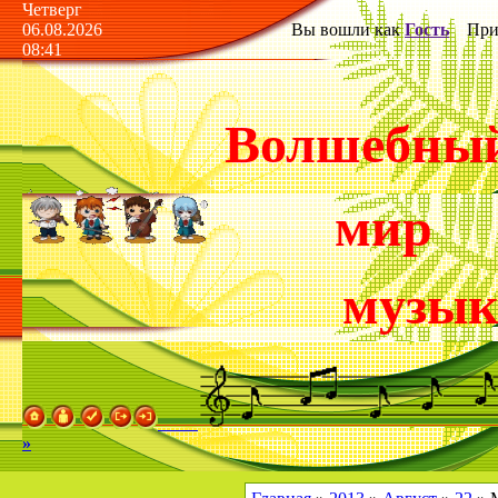
Четверг
06.08.2026
Вы вошли как
Гость
Прив
08:41
Волшебны
мир
музы
»