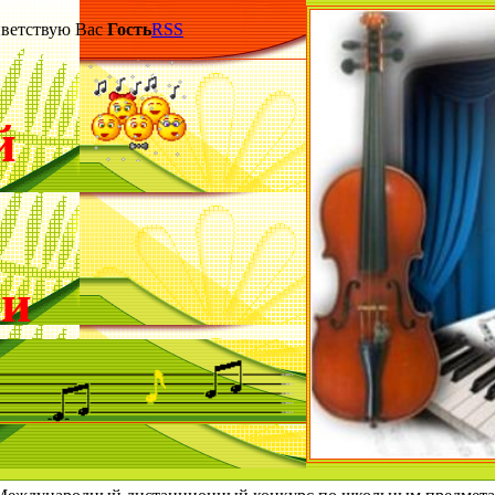
етствую Вас
Гость
RSS
й
ки