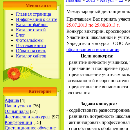
Главная
»
2013
»
Август
»
22
» 
Меню сайта
Международный дистанционны
Главная страница
Приглашаем Вас принять участ
Информация о сайте
25.07.2013 по 25.08.2013 г.
Каталог файлов
Каталог статей
Конкурс викторин, кроссвордов
Блог
Участники: школьники и учите
Фотоальбомы
Учредители конкурса - ООО Ака
Гостевая книга
образования и воспитания
.
Обратная связь
Цели конкурса:
Каталог сайтов
- развитие личности учащихся,
- признание и поощрение труда
- предоставление учителям воз
возможностей в соревнователь
- предоставление возможности 
Категории
воспитания.
Афиша
[4]
Задачи конкурса:
Наши успехи
[76]
- содействовать разносторонн
Олимпиады
[37]
- развивать потребность школь
Фестивали и конкурсы
[97]
- активизировать профессионал
Конференции
[15]
- способствовать обобщению и
Дистанционное обучение