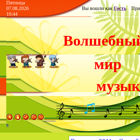
Пятница
07.08.2026
Вы вошли как
Гость
Прив
10:44
Волшебны
мир
музы
»