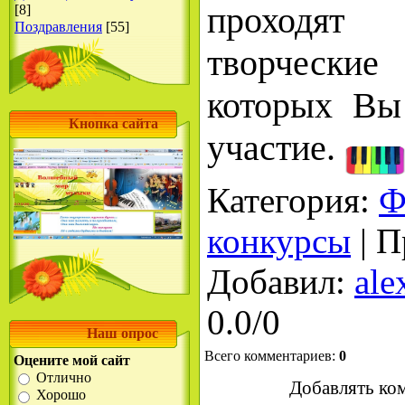
проходят
[8]
Поздравления
[55]
творчески
которых Вы
Кнопка сайта
участие.
Категория
:
Ф
конкурсы
|
П
Добавил
:
ale
0.0
/
0
Наш опрос
Всего комментариев
:
0
Оцените мой сайт
Отлично
Добавлять ко
Хорошо