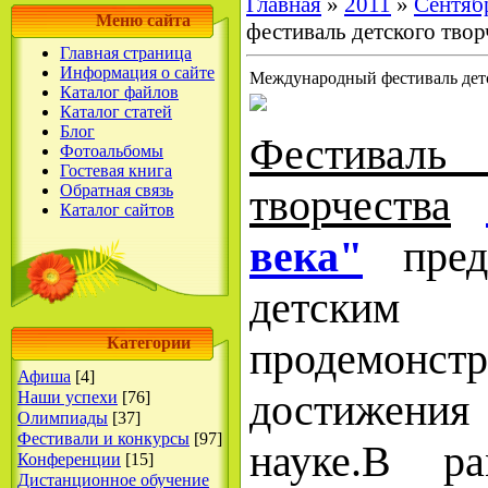
Главная
»
2011
»
Сентяб
Меню сайта
фестиваль детского твор
Главная страница
Информация о сайте
Международный фестиваль детс
Каталог файлов
Каталог статей
Блог
Фестива
Фотоальбомы
Гостевая книга
Обратная связь
творчества
Каталог сайтов
века"
пре
детским 
Категории
продемонс
Афиша
[4]
достижения
Наши успехи
[76]
Олимпиады
[37]
Фестивали и конкурсы
[97]
науке.
В рам
Конференции
[15]
Дистанционное обучение