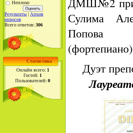
ДМШ№2 прин
Неплохо
Сулима Але
Результаты
|
Архив
опросов
Всего ответов:
306
Попова
(фортепиано)
Статистика
Дуэт преп
Онлайн всего:
1
Гостей:
1
Лауреат
Пользователей:
0