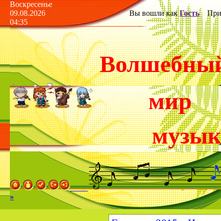
Воскресенье
09.08.2026
Вы вошли как
Гость
Прив
04:35
Волшебны
мир
музы
»