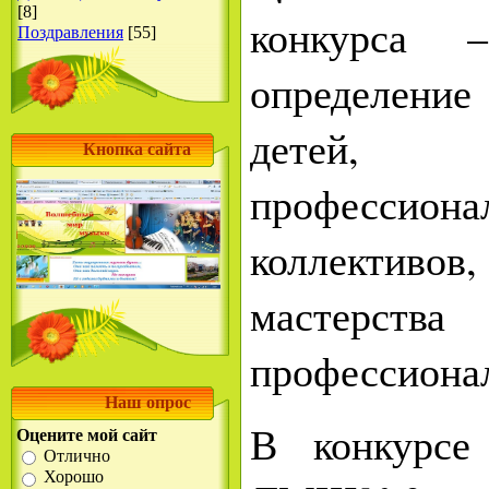
[8]
конкурса 
Поздравления
[55]
определен
детей, 
Кнопка сайта
профессиона
коллективов
масте
профессиона
Наш опрос
В конкурс
Оцените мой сайт
Отлично
Хорошо