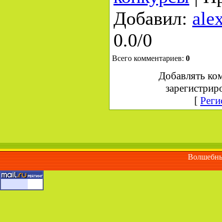
Добавил
:
ale
0.0
/
0
Всего комментариев
:
0
Добавлять ко
зарегистрир
[
Реги
Волшебны