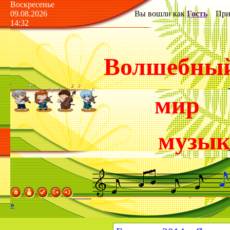
Воскресенье
09.08.2026
Вы вошли как
Гость
Прив
14:32
Волшебны
мир
музы
»