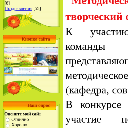
[8]
Поздравления
[55]
творческий 
К участию
Кнопка сайта
команды
представ
методическ
(кафедра, сове
В конкурсе
Наш опрос
участие п
Оцените мой сайт
Отлично
Хорошо