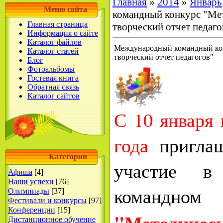
Главная
»
2014
»
Январь
Меню сайта
командный конкурс "Мет
Главная страница
творческий отчет педаго
Информация о сайте
Каталог файлов
Международный командный кон
Каталог статей
творческий отчет педагогов"
Блог
Фотоальбомы
Гостевая книга
Обратная связь
Каталог сайтов
С 10 января 
года
пригла
Категории
участие в
Афиша
[4]
Наши успехи
[76]
командн
Олимпиады
[37]
Фестивали и конкурсы
[97]
Конференции
[15]
"Методичес
Дистанционное обучение