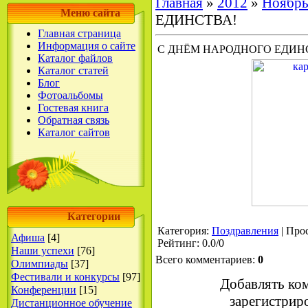
Главная
»
2012
»
Ноябр
Меню сайта
ЕДИНСТВА!
Главная страница
Информация о сайте
С ДНЁМ НАРОДНОГО ЕДИН
Каталог файлов
Каталог статей
Блог
Фотоальбомы
Гостевая книга
Обратная связь
Каталог сайтов
Категории
Категория
:
Поздравления
|
Про
Афиша
[4]
Рейтинг
:
0.0
/
0
Наши успехи
[76]
Всего комментариев
:
0
Олимпиады
[37]
Фестивали и конкурсы
[97]
Добавлять ко
Конференции
[15]
зарегистрир
Дистанционное обучение