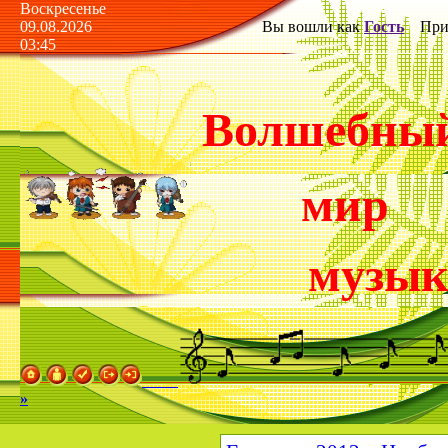
Воскресенье
09.08.2026
Вы вошли как
Гость
Прив
03:45
Волшебны
мир
музы
»