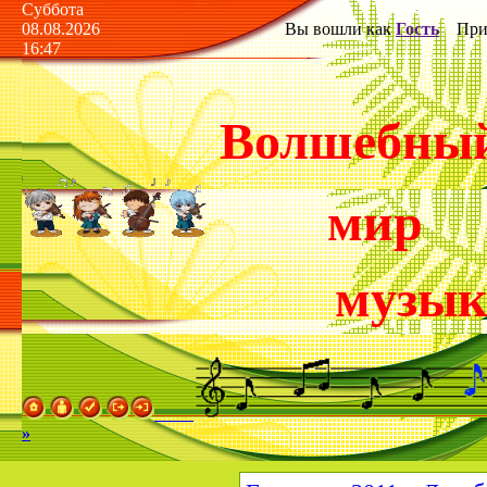
Суббота
08.08.2026
Вы вошли как
Гость
Прив
16:47
Волшебны
мир
музы
»