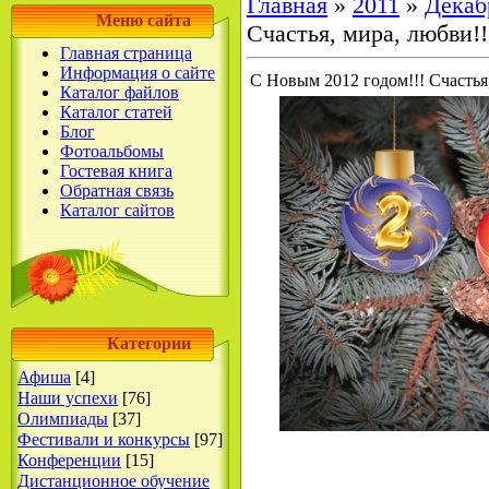
Главная
»
2011
»
Декаб
Меню сайта
Счастья, мира, любви!!
Главная страница
Информация о сайте
С Новым 2012 годом!!! Счастья,
Каталог файлов
Каталог статей
Блог
Фотоальбомы
Гостевая книга
Обратная связь
Каталог сайтов
Категории
Афиша
[4]
Наши успехи
[76]
Олимпиады
[37]
Фестивали и конкурсы
[97]
Конференции
[15]
Дистанционное обучение