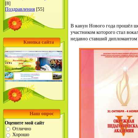
[8]
Поздравления
[55]
В канун Нового года прошёл ш
участником которого стал вока
недавно ставший
дипломантом
Кнопка сайта
Наш опрос
Оцените мой сайт
Отлично
Хорошо