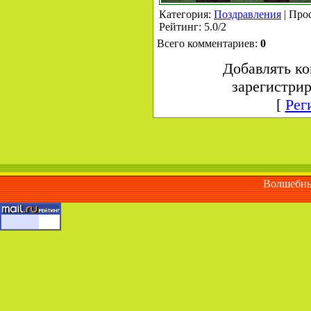
Категория
:
Поздравления
|
Про
Рейтинг
:
5.0
/
2
Всего комментариев
:
0
Добавлять ко
зарегистри
[
Рег
Волшебны