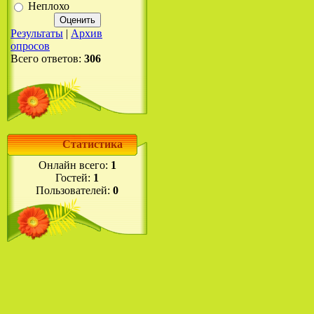
Неплохо
Результаты
|
Архив
опросов
Всего ответов:
306
Статистика
Онлайн всего:
1
Гостей:
1
Пользователей:
0