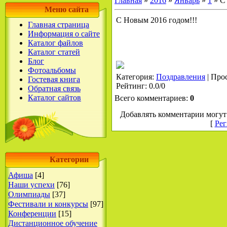
Главная
»
2016
»
Январь
»
1
» С
Меню сайта
С Новым 2016 годом!!!
Главная страница
Информация о сайте
Каталог файлов
Каталог статей
Блог
Фотоальбомы
Категория
:
Поздравления
|
Про
Гостевая книга
Рейтинг
:
0.0
/
0
Обратная связь
Каталог сайтов
Всего комментариев
:
0
Добавлять комментарии могут 
[
Рег
Категории
Афиша
[4]
Наши успехи
[76]
Олимпиады
[37]
Фестивали и конкурсы
[97]
Конференции
[15]
Дистанционное обучение