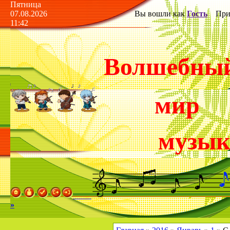
Пятница
07.08.2026
Вы вошли как
Гость
Прив
11:42
Волшебны
мир
музы
»