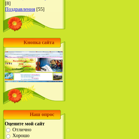
[8]
Поздравления
[55]
Кнопка сайта
Наш опрос
Оцените мой сайт
Отлично
Хорошо