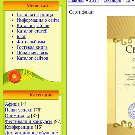
Главная
»
2014
»
Октябрь
»
19
»
Меню сайта
Сертификат
Главная страница
Информация о сайте
Каталог файлов
Каталог статей
Блог
Фотоальбомы
Гостевая книга
Обратная связь
Каталог сайтов
Категории
Афиша
[4]
Наши успехи
[76]
Олимпиады
[37]
Фестивали и конкурсы
[97]
Конференции
[15]
Дистанционное обучение