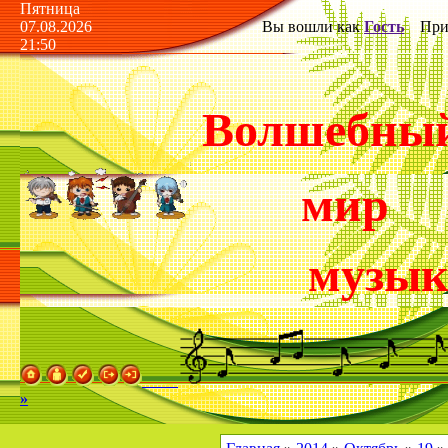
Пятница
07.08.2026
Вы вошли как
Гость
Прив
21:50
Волшебны
мир
музы
»