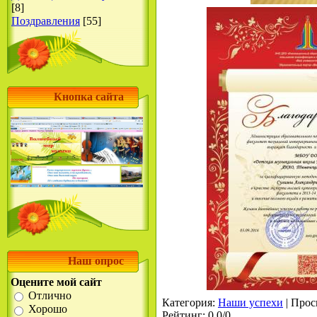
[8]
Поздравления
[55]
Кнопка сайта
Наш опрос
Оцените мой сайт
Отлично
Категория
:
Наши успехи
|
Прос
Хорошо
Рейтинг
:
0.0
/
0