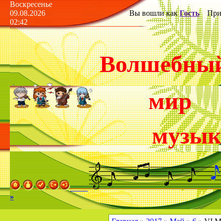
Воскресенье
09.08.2026
Вы вошли как
Гость
Прив
02:42
Волшебны
мир
музы
»