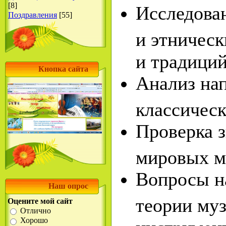
Исследова
[8]
Поздравления
[55]
и этническ
и традиций
Кнопка сайта
Анализ нап
классичес
Проверка з
мировых м
Вопросы н
Наш опрос
теории му
Оцените мой сайт
Отлично
инструмен
Хорошо