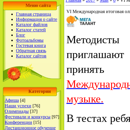
Главная
»
2017
»
Май
»
6
» VI М
Меню сайта
VI Международная итоговая ол
Главная страница
Информация о сайте
Каталог файлов
Каталог статей
Методи
Блог
Фотоальбомы
Гостевая книга
приглашают
Обратная связь
Каталог сайтов
приня
Международн
Категории
музыке.
Афиша
[4]
Наши успехи
[76]
Олимпиады
[37]
В тестах ребя
Фестивали и конкурсы
[97]
Конференции
[15]
Дистанционное обучение