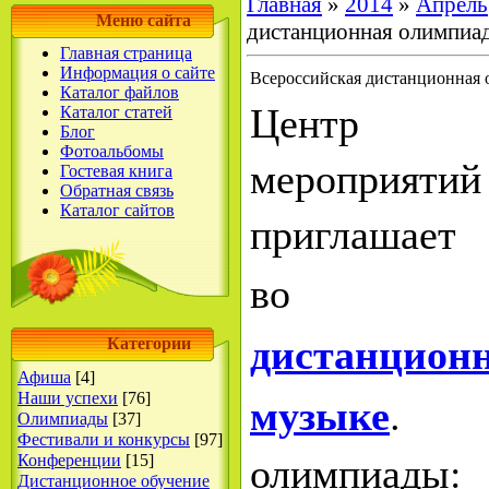
Главная
»
2014
»
Апрель
Меню сайта
дистанционная олимпиад
Главная страница
Информация о сайте
Всероссийская дистанционная о
Каталог файлов
Центр ди
Каталог статей
Блог
Фотоальбомы
мероприят
Гостевая книга
Обратная связь
Каталог сайтов
приглашает
в
дистанцион
Категории
Афиша
[4]
музыке
. 
Наши успехи
[76]
Олимпиады
[37]
Фестивали и конкурсы
[97]
олимпиады:
Конференции
[15]
Дистанционное обучение