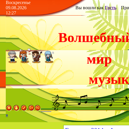
Воскресенье
09.08.2026
Вы вошли как
Гость
Прив
12:27
Волшебны
мир
музы
»