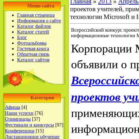
Главная
»
2013
»
Апрель
Меню сайта
проектов учителей, пр
Главная страница
технологии Microsoft и I
Информация о сайте
Каталог файлов
Всероссийский конкурс проек
Каталог статей
информационные технологии Mic
Блог
Корпорации Mi
Фотоальбомы
Гостевая книга
Обратная связь
объявили о п
Каталог сайтов
Всероссийско
проектов уч
Категории
Афиша
[4]
применяющи
Наши успехи
[76]
Олимпиады
[37]
информацион
Фестивали и конкурсы
[97]
Конференции
[15]
Дистанционное обучение