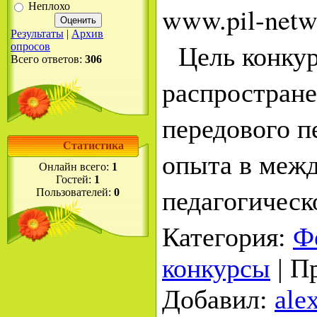
Неплохо
www.pil-net
Результаты
|
Архив
Цель конкур
опросов
Всего ответов:
306
распростран
передового п
Статистика
опыта в меж
Онлайн всего:
1
Гостей:
1
педагогическ
Пользователей:
0
Категория
:
Ф
конкурсы
|
П
Добавил
:
ale