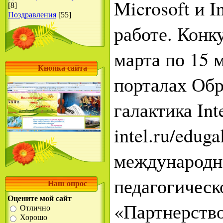
Microsoft и I
[8]
Поздравления
[55]
работе. Конк
марта по 15 м
Кнопка сайта
порталах Обр
галактика Int
intel.ru/eduga
международн
педагогическ
Наш опрос
Оцените мой сайт
«Партнерство
Отлично
Хорошо