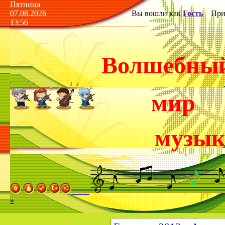
Пятница
07.08.2026
Вы вошли как
Гость
Прив
13:56
Волшебны
мир
музы
»