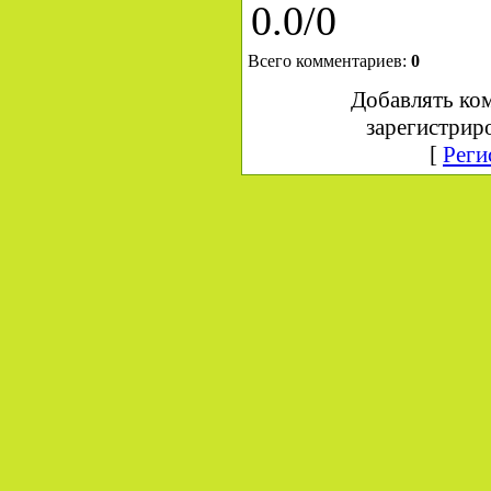
0.0
/
0
Всего комментариев
:
0
Добавлять ко
зарегистрир
[
Реги