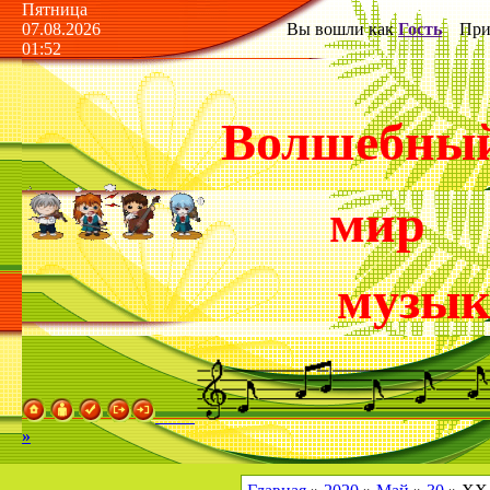
Пятница
07.08.2026
Вы вошли как
Гость
Прив
01:52
Волшебны
мир
музы
»