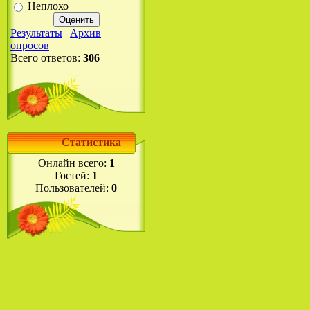
Неплохо
Результаты
|
Архив
опросов
Всего ответов:
306
Статистика
Онлайн всего:
1
Гостей:
1
Пользователей:
0