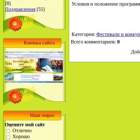
Условия и положение програм
[8]
Поздравления
[55]
Категория
:
Фестивали и конку
Всего комментариев
:
0
Кнопка сайта
Доб
Наш опрос
Оцените мой сайт
Отлично
Хорошо