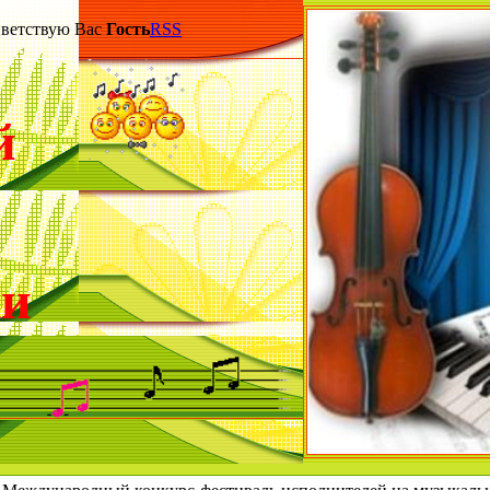
етствую Вас
Гость
RSS
й
ки