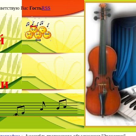
етствую Вас
Гость
RSS
й
ки