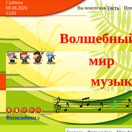
Суббота
08.08.2026
Вы вошли как
Гость
Прив
12:01
Волшебны
мир
музы
Фотоальбомы »