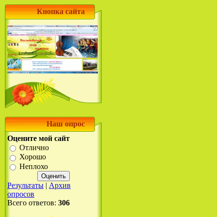
Кнопка сайта
Наш опрос
Оцените мой сайт
Отлично
Хорошо
Неплохо
Результаты
|
Архив
опросов
Всего ответов:
306