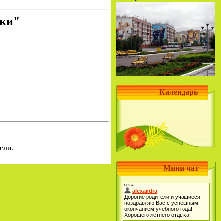
чки"
Календарь
ели.
Мини-чат