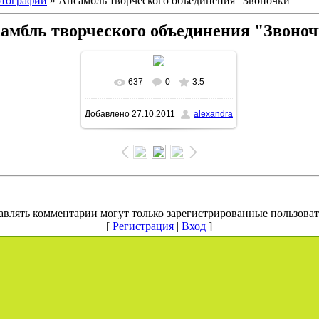
тографии
» Ансамбль творческого объединения "Звоночки"
амбль творческого объединения "Звоно
637
0
3.5
В реальном размере
Добавлено
27.10.2011
alexandra
1600x1200
/ 135.6Kb
авлять комментарии могут только зарегистрированные пользоват
[
Регистрация
|
Вход
]