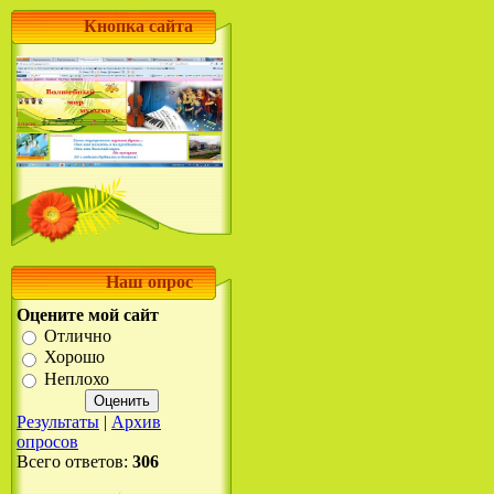
Кнопка сайта
Наш опрос
Оцените мой сайт
Отлично
Хорошо
Неплохо
Результаты
|
Архив
опросов
Всего ответов:
306