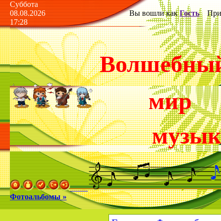
Суббота
08.08.2026
Вы вошли как
Гость
Прив
17:28
Волшебны
мир
музы
Фотоальбомы »