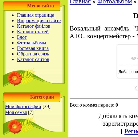
Главная
»
Фотоальбом
Меню сайта
D
Главная страница
Информация о сайте
Каталог файлов
Вокальный ансамбль "П
Каталог статей
А.Ю., концертмейстер -
Блог
Фотоальбомы
Гостевая книга
Обратная связь
Каталог сайтов
В ре
Добавлено
Категории
Всего комментариев
:
0
Мои фотографии
[39]
Моя семья
[7]
Добавлять ко
зарегистрир
[
Реги