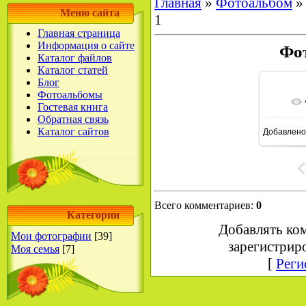
Главная
»
Фотоальбом
Меню сайта
1
Главная страница
Информация о сайте
Фо
Каталог файлов
Каталог статей
Блог
Фотоальбомы
Гостевая книга
Обратная связь
Каталог сайтов
Добавлено
16
Всего комментариев
:
0
Категории
Добавлять ко
Мои фотографии
[39]
зарегистрир
Моя семья
[7]
[
Реги