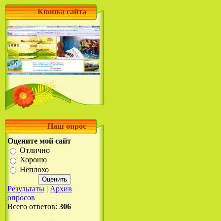
Кнопка сайта
Наш опрос
Оцените мой сайт
Отлично
Хорошо
Неплохо
Результаты
|
Архив
опросов
Всего ответов:
306