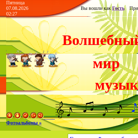
Пятница
07.08.2026
Вы вошли как
Гость
Прив
02:27
Волшебны
мир
музы
Фотоальбомы »