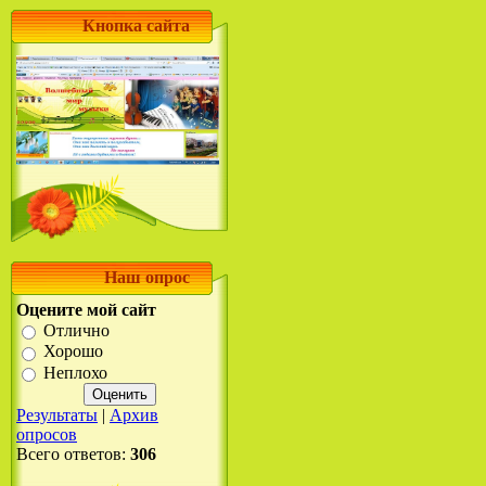
Кнопка сайта
Наш опрос
Оцените мой сайт
Отлично
Хорошо
Неплохо
Результаты
|
Архив
опросов
Всего ответов:
306