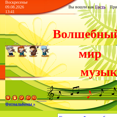
Воскресенье
09.08.2026
Вы вошли как
Гость
Прив
13:41
Волшебны
мир
музы
Фотоальбомы »