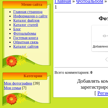
Главная
»
Фотоальбом
Меню сайта
1
Главная страница
Информация о сайте
Фо
Каталог файлов
Каталог статей
Блог
Фотоальбомы
Гостевая книга
Обратная связь
Каталог сайтов
Добавлено
10
Всего комментариев
:
0
Категории
Добавлять ко
Мои фотографии
[39]
зарегистрир
Моя семья
[7]
[
Реги