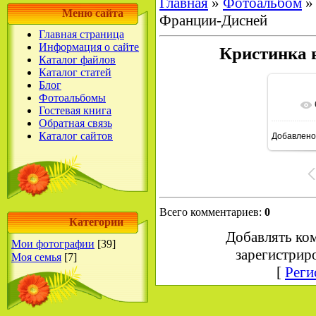
Главная
»
Фотоальбом
Меню сайта
Франции-Дисней
Главная страница
Информация о сайте
Кристинка 
Каталог файлов
Каталог статей
Блог
Фотоальбомы
Гостевая книга
Обратная связь
Каталог сайтов
Добавлено
6
Всего комментариев
:
0
Категории
Добавлять ко
Мои фотографии
[39]
зарегистрир
Моя семья
[7]
[
Реги