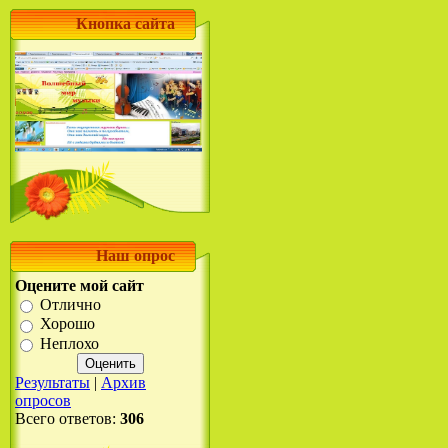
Кнопка сайта
Наш опрос
Оцените мой сайт
Отлично
Хорошо
Неплохо
Результаты
|
Архив
опросов
Всего ответов:
306