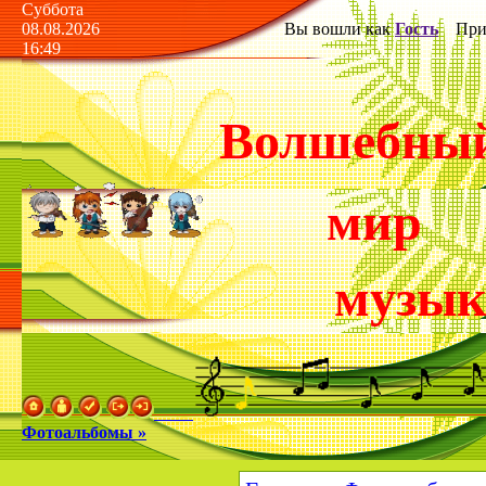
Суббота
08.08.2026
Вы вошли как
Гость
Прив
16:49
Волшебны
мир
музы
Фотоальбомы »