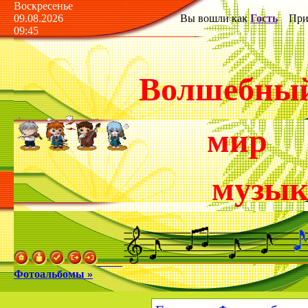
Воскресенье
09.08.2026
Вы вошли как
Гость
Прив
09:45
Волшебны
мир
музы
Фотоальбомы »