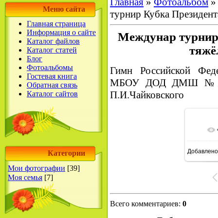
Главная
»
Фотоальбом
Меню сайта
турнир Кубка Президент
Главная страница
Информация о сайте
Междунар турнир
Каталог файлов
тяжё
Каталог статей
Блог
Фотоальбомы
Гимн Российской Фед
Гостевая книга
МБОУ ДОД ДМШ №2, Д
Обратная связь
П.И.Чайковского
Каталог сайтов
В ре
Добавлено
Категории
Мои фотографии
[39]
Моя семья
[7]
Всего комментариев
:
0