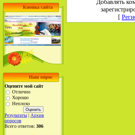
Добавлять ко
Кнопка сайта
зарегистрир
[
Реги
Наш опрос
Оцените мой сайт
Отлично
Хорошо
Неплохо
Результаты
|
Архив
опросов
Всего ответов:
306