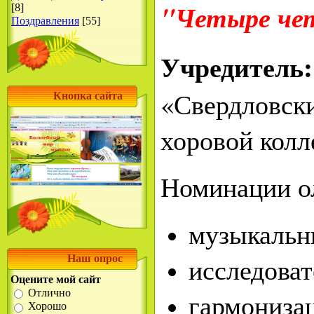
"Четыре че
[8]
Поздравления
[55]
Учредите
«Свердло
Кнопка сайта
хоровой кол
Номинации о
музыкальн
исследоват
Наш опрос
Оцените мой сайт
Отлично
гармони
Хорошо