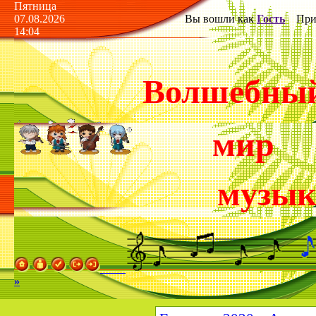
Пятница
07.08.2026
Вы вошли как
Гость
Прив
14:04
Волшебны
мир
музы
»