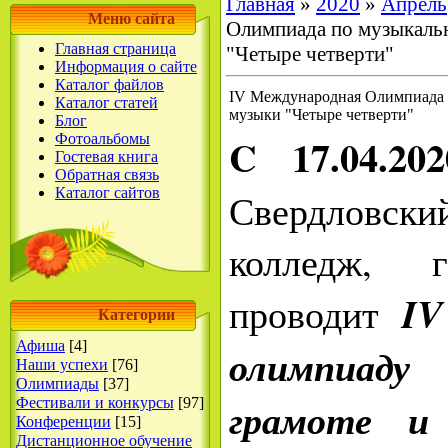
Главная
»
2020
»
Апрель
Меню сайта
Олимпиада по музыкальн
Главная страница
"Четыре четверти"
Информация о сайте
Каталог файлов
IV Международная Олимпиада 
Каталог статей
музыки "Четыре четверти"
Блог
C 17.04.20
Фотоальбомы
Гостевая книга
Обратная связь
Каталог сайтов
Свердловски
колледж, г
IV
проводит
Категории
Афиша
[4]
олимпиаду 
Наши успехи
[76]
Олимпиады
[37]
грамоте и
Фестивали и конкурсы
[97]
Конференции
[15]
Дистанционное обучение