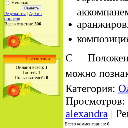
Неплохо
аккомпане
Результаты
|
Архив
опросов
аранжиров
Всего ответов:
306
композици
С Положен
Статистика
Онлайн всего:
1
можно позна
Гостей:
1
Пользователей:
0
Категория
:
О
Просмотров
:
alexandra
|
Ре
Всего комментариев
:
0