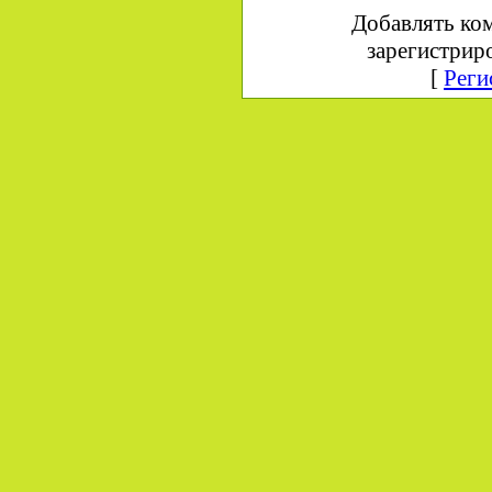
Добавлять ко
зарегистрир
[
Реги