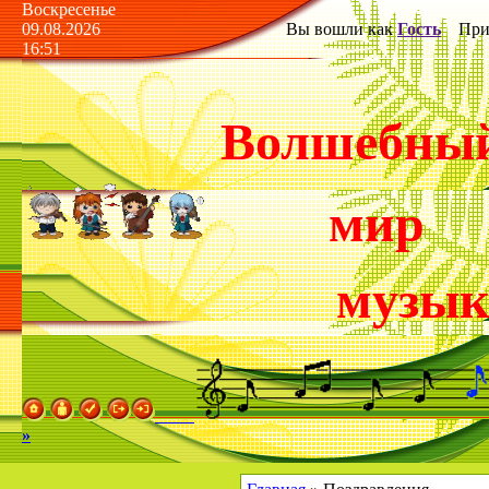
Воскресенье
09.08.2026
Вы вошли как
Гость
Прив
16:51
Волшебны
мир
музы
»