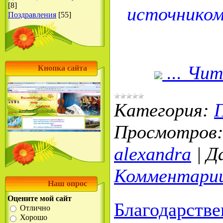
источником
[8]
Поздравления
[55]
...
Чит
Кнопка сайта
Категория:
Просмотров
alexandra
|
Д
Комментарии
Наш опрос
Оцените мой сайт
Благодарстве
Отлично
Хорошо