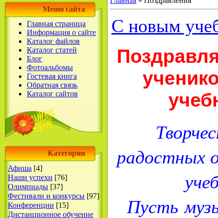
Главная
»
Поздравления
Меню сайта
С новым уче
Главная страница
Информация о сайте
Каталог файлов
Поздравля
Каталог статей
Блог
Фотоальбомы
ученико
Гостевая книга
Обратная связь
учеб
Каталог сайтов
Творчес
радостных 
Категории
Афиша
[4]
учеб
Наши успехи
[76]
Олимпиады
[37]
Фестивали и конкурсы
[97]
Пусть музы
Конференции
[15]
Дистанционное обучение