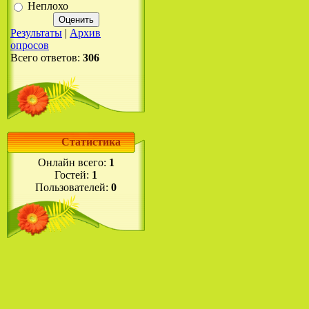
Неплохо
Результаты
|
Архив
опросов
Всего ответов:
306
Статистика
Онлайн всего:
1
Гостей:
1
Пользователей:
0