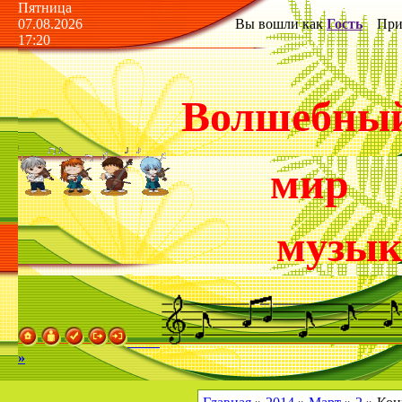
Пятница
07.08.2026
Вы вошли как
Гость
Прив
17:20
Волшебны
мир
музы
»