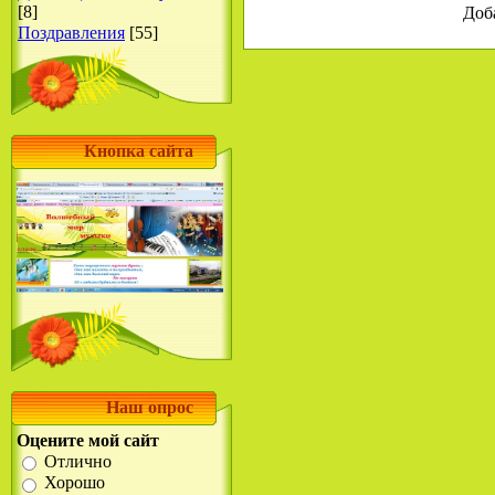
[8]
Доб
Поздравления
[55]
Кнопка сайта
Наш опрос
Оцените мой сайт
Отлично
Хорошо