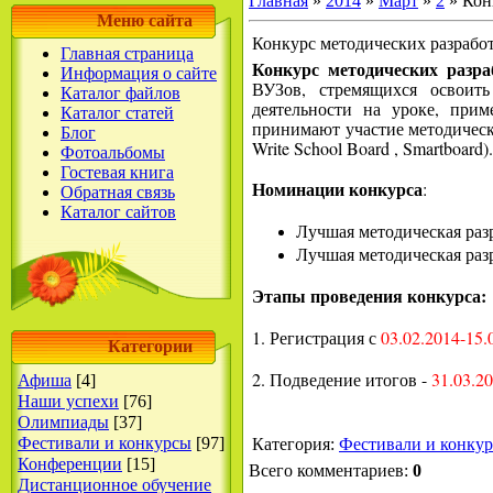
Главная
»
2014
»
Март
»
2
» Кон
Меню сайта
Конкурс методических разрабо
Главная страница
Конкурс методических разр
Информация о сайте
ВУЗов, стремящихся освоить
Каталог файлов
деятельности на уроке, при
Каталог статей
принимают участие методически
Блог
Write School Board , Smartboard).
Фотоальбомы
Гостевая книга
Номинации конкурса
:
Обратная связь
Каталог сайтов
Лучшая методическая разра
Лучшая методическая разр
Этапы проведения конкурса:
1. Регистрация с
03.02.2014-15.
Категории
2. Подведение итогов -
31.03.2
Афиша
[4]
Наши успехи
[76]
Олимпиады
[37]
Фестивали и конкурсы
[97]
Категория
:
Фестивали и конку
Конференции
[15]
Всего комментариев
:
0
Дистанционное обучение