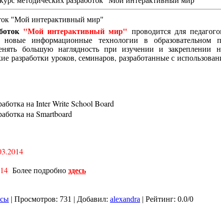
курс методических разработок "Мой интерактивный мир"
ток "Мой интерактивный мир"
аботок
"Мой интерактивный мир"
проводится для педагого
 новые информационные технологии в образовательном пр
менять большую наглядность при изучении и закреплении н
е разработки уроков, семинаров, разработанные с использовани
ботка на Inter Write School Board
аботка на Smartboard
03.2014
здесь
014
Более подробно
рсы
|
Просмотров
: 731 |
Добавил
:
alexandra
|
Рейтинг
:
0.0
/
0