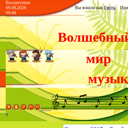
Воскресенье
09.08.2026
Вы вошли как
Гость
Прив
09:48
Волшебны
мир
музы
»