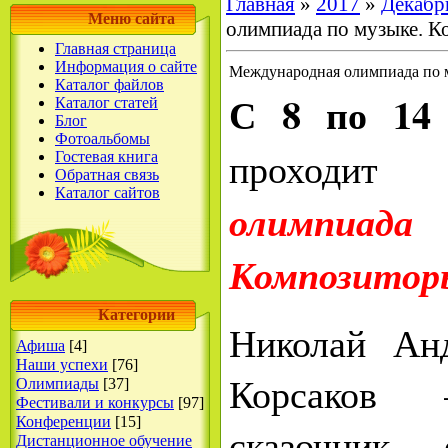
Главная
»
2017
»
Декабр
Меню сайта
олимпиада по музыке. 
Главная страница
Информация о сайте
Международная олимпиада по 
Каталог файлов
С 8 по 14 
Каталог статей
Блог
Фотоальбомы
проходи
Гостевая книга
Обратная связь
Каталог сайтов
олимпиад
Композитор
Категории
Николай Ан
Афиша
[4]
Наши успехи
[76]
Корсаков 
Олимпиады
[37]
Фестивали и конкурсы
[97]
Конференции
[15]
сказочник,
Дистанционное обучение