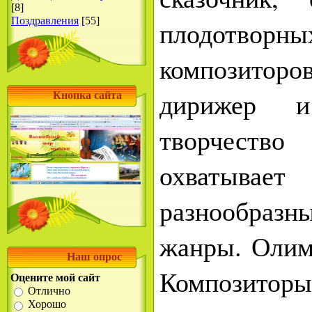
[8]
Поздравления
[55]
плодотво
композиторов
дирижер и
Кнопка сайта
творчество
охваты
разнообраз
жанры. Олим
Наш опрос
Композит
Оцените мой сайт
Отлично
Хорошо