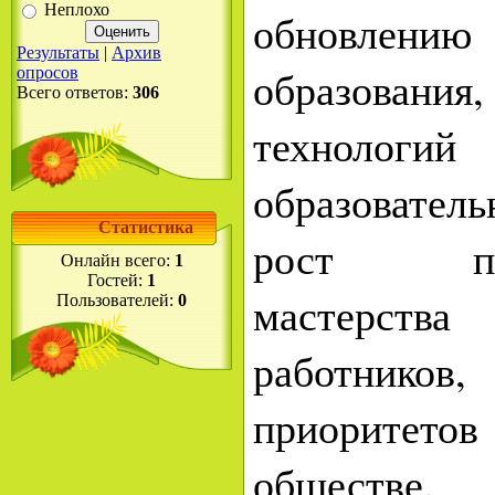
Неплохо
обновлен
Результаты
|
Архив
образования
опросов
Всего ответов:
306
технологий
образовате
Статистика
рост проф
Онлайн всего:
1
Гостей:
1
мастерства
Пользователей:
0
работнико
приоритето
обществе.