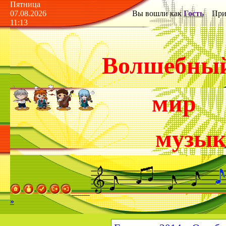
Пятница
07.08.2026
Вы вошли как
Гость
Прив
11:13
Волшебны
мир
музы
»