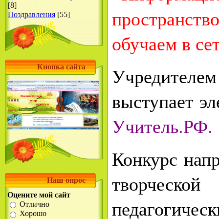
[8]
пространств
Поздравления
[55]
обучаем в се
Кнопка сайта
Учредите
выступает э
Учитель.РФ.
Конкурс напр
творческо
Наш опрос
Оцените мой сайт
педагогичес
Отлично
Хорошо