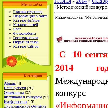
Главная
»
2014
»
Октябр
Меню сайта
"Методический конкурс 
Главная страница
Информация о сайте
Международный "Методический
Каталог файлов
Каталог статей
Блог
Фотоальбомы
Гостевая книга
Обратная связь
Каталог сайтов
С 10 сентя
2014 год
Категории
Международ
Афиша
[4]
Наши успехи
[76]
конку
Олимпиады
[37]
Фестивали и конкурсы
[97]
«Информаци
Конференции
[15]
Дистанционное обучение