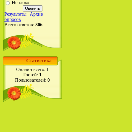
Неплохо
Результаты
|
Архив
опросов
Всего ответов:
306
Статистика
Онлайн всего:
1
Гостей:
1
Пользователей:
0