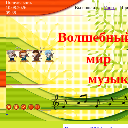
Понедельник
10.08.2026
Вы вошли как
Гость
Прив
09:38
Волшебны
мир
музы
»