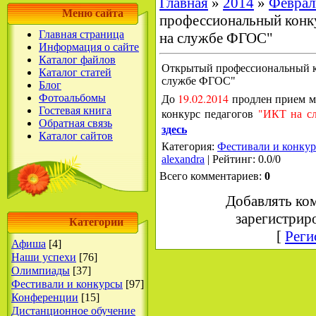
Главная
»
2014
»
Феврал
Меню сайта
профессиональный конк
Главная страница
на службе ФГОС"
Информация о сайте
Каталог файлов
Открытый профессиональный к
Каталог статей
службе ФГОС"
Блог
До
19.02.2014
продлен прием м
Фотоальбомы
Гостевая книга
конкурс педагогов
"ИКТ на с
Обратная связь
здесь
Каталог сайтов
Категория
:
Фестивали и конку
alexandra
|
Рейтинг
:
0.0
/
0
Всего комментариев
:
0
Добавлять ко
зарегистрир
Категории
[
Реги
Афиша
[4]
Наши успехи
[76]
Олимпиады
[37]
Фестивали и конкурсы
[97]
Конференции
[15]
Дистанционное обучение