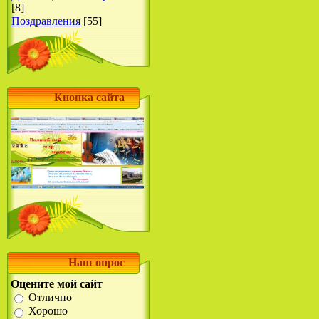
[8]
Поздравления
[55]
Кнопка сайта
Наш опрос
Оцените мой сайт
Отлично
Хорошо